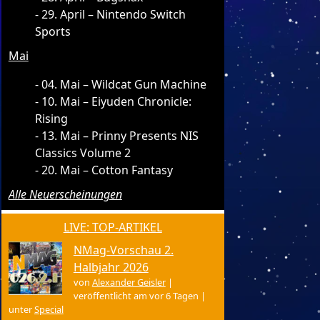
29. April – Nintendo Switch
Sports
Mai
04. Mai – Wildcat Gun Machine
10. Mai – Eiyuden Chronicle:
Rising
13. Mai – Prinny Presents NIS
Classics Volume 2
20. Mai – Cotton Fantasy
Alle Neuerscheinungen
LIVE: TOP-ARTIKEL
NMag-Vorschau 2.
Halbjahr 2026
von
Alexander Geisler
|
veröffentlicht am vor 6 Tagen
|
unter
Special