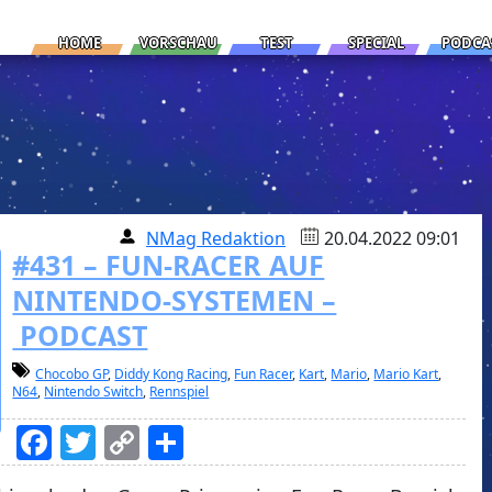
HOME
VORSCHAU
TEST
SPECIAL
PODCA
NMag Redaktion
20.04.2022 09:01
#431 – FUN-RACER AUF
NINTENDO-SYSTEMEN –
PODCAST
Chocobo GP
,
Diddy Kong Racing
,
Fun Racer
,
Kart
,
Mario
,
Mario Kart
,
N64
,
Nintendo Switch
,
Rennspiel
Facebook
Twitter
Copy
Teilen
Link