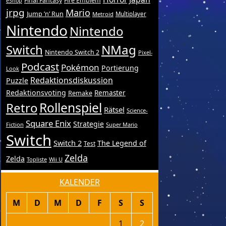
Final Fantasy
Fire Emblem
eShop
jrpg
Mario
Jump ’n’ Run
Metroid
Multiplayer
Nintendo
Nintendo
Switch
NMag
Nintendo Switch 2
Pixel-
Podcast
Pokémon
Portierung
Look
Redaktionsdiskussion
Puzzle
Redaktionsvoting
Remake
Remaster
Retro
Rollenspiel
Rätsel
Science-
Square Enix
Strategie
Fiction
Super Mario
Switch
Switch 2
The Legend of
Test
Zelda
Zelda
Topliste
Wii U
KALENDER
M
D
M
D
F
S
S
1
2