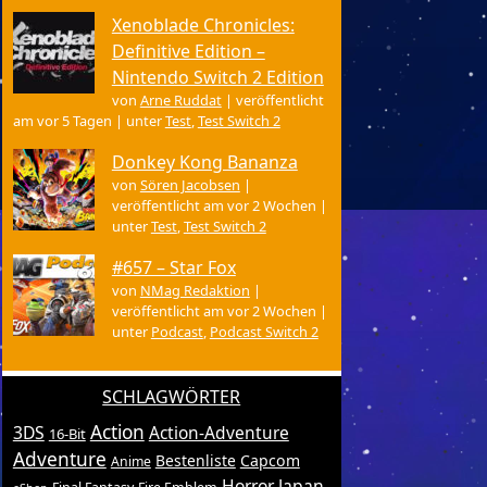
Xenoblade Chronicles:
Definitive Edition –
Nintendo Switch 2 Edition
von
Arne Ruddat
|
veröffentlicht
am vor 5 Tagen
|
unter
Test
,
Test Switch 2
Donkey Kong Bananza
von
Sören Jacobsen
|
veröffentlicht am vor 2 Wochen
|
unter
Test
,
Test Switch 2
#657 – Star Fox
von
NMag Redaktion
|
veröffentlicht am vor 2 Wochen
|
unter
Podcast
,
Podcast Switch 2
SCHLAGWÖRTER
Action
3DS
Action-Adventure
16-Bit
Adventure
Bestenliste
Capcom
Anime
Horror
Japan