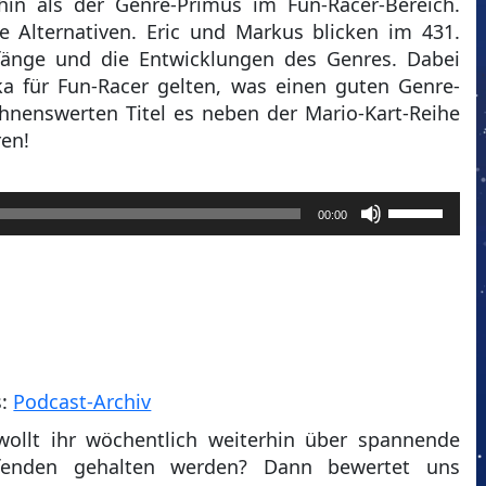
hin als der Genre-Primus im Fun-Racer-Bereich.
e Alternativen. Eric und Markus blicken im 431.
fänge und die Entwicklungen des Genres. Dabei
ika für Fun-Racer gelten, was einen guten Genre-
hnenswerten Titel es neben der Mario-Kart-Reihe
ren!
Pfeiltasten
00:00
Hoch/Runt
benutzen,
um
die
Lautstärke
zu
regeln.
s:
Podcast-Archiv
wollt ihr wöchentlich weiterhin über spannende
enden gehalten werden? Dann bewertet uns