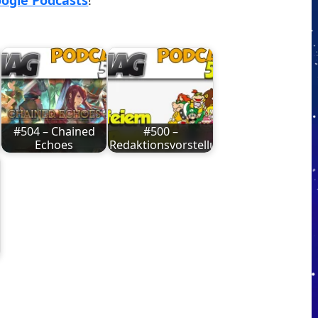
ogle Podcasts
!
#504 – Chained
#500 –
Echoes
Redaktionsvorstellung