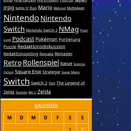
Final Fantasy
Fire Emblem
eShop
jrpg
Mario
Jump ’n’ Run
Metroid
Multiplayer
Nintendo
Nintendo
Switch
NMag
Nintendo Switch 2
Pixel-
Podcast
Pokémon
Portierung
Look
Redaktionsdiskussion
Puzzle
Redaktionsvoting
Remake
Remaster
Retro
Rollenspiel
Rätsel
Science-
Square Enix
Strategie
Fiction
Super Mario
Switch
Switch 2
The Legend of
Test
Zelda
Zelda
Topliste
Wii U
KALENDER
M
D
M
D
F
S
S
1
2