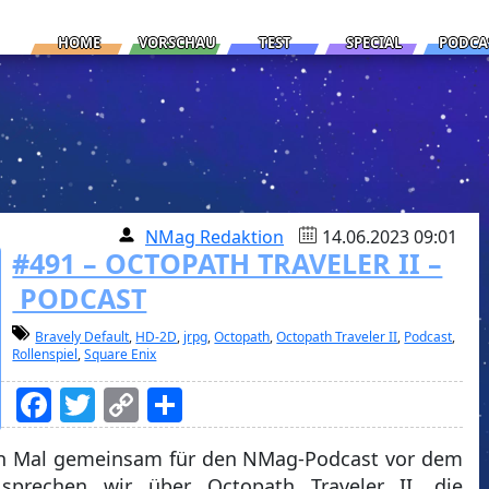
HOME
VORSCHAU
TEST
SPECIAL
PODCA
NMag Redaktion
14.06.2023 09:01
#491 – OCTOPATH TRAVELER II –
PODCAST
Bravely Default
,
HD-2D
,
jrpg
,
Octopath
,
Octopath Traveler II
,
Podcast
,
Rollenspiel
,
Square Enix
Facebook
Twitter
Copy
Teilen
Link
en Mal gemeinsam für den NMag-Podcast vor dem
sprechen wir über Octopath Traveler II, die