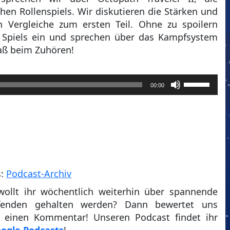
hen Rollenspiels. Wir diskutieren die Stärken und
 Vergleiche zum ersten Teil. Ohne zu spoilern
s Spiels ein und sprechen über das Kampfsystem
paß beim Zuhören!
Pfeiltasten
00:00
Hoch/Runt
benutzen,
um
die
Lautstärke
zu
regeln.
s:
Podcast-Archiv
wollt ihr wöchentlich weiterhin über spannende
enden gehalten werden? Dann bewertet uns
t einen Kommentar! Unseren Podcast findet ihr