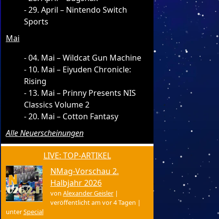
29. April – Nintendo Switch
Sports
Mai
04. Mai – Wildcat Gun Machine
10. Mai – Eiyuden Chronicle:
Rising
13. Mai – Prinny Presents NIS
Classics Volume 2
20. Mai – Cotton Fantasy
Alle Neuerscheinungen
LIVE: TOP-ARTIKEL
NMag-Vorschau 2.
Halbjahr 2026
von
Alexander Geisler
|
veröffentlicht am vor 4 Tagen
|
unter
Special