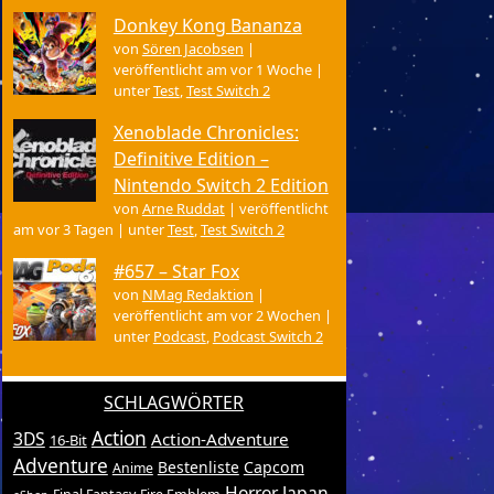
Donkey Kong Bananza
von
Sören Jacobsen
|
veröffentlicht am vor 1 Woche
|
unter
Test
,
Test Switch 2
Xenoblade Chronicles:
Definitive Edition –
Nintendo Switch 2 Edition
von
Arne Ruddat
|
veröffentlicht
am vor 3 Tagen
|
unter
Test
,
Test Switch 2
#657 – Star Fox
von
NMag Redaktion
|
veröffentlicht am vor 2 Wochen
|
unter
Podcast
,
Podcast Switch 2
SCHLAGWÖRTER
Action
3DS
Action-Adventure
16-Bit
Adventure
Bestenliste
Capcom
Anime
Horror
Japan