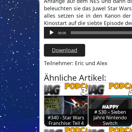
Anfänge auf dem NES und dann d
beleuchten sie das Juwel Star War
alles setzen sie in den Kanon de
Kinostart auf die siebte Episode d
Audio-
00:00
Player
Download
Teilnehmer: Eric und Alex
Ähnliche Artikel:
# 530 – Sieben
#340 - Star Wars
Jahre Nintendo
Franchise: Teil 4
Switch