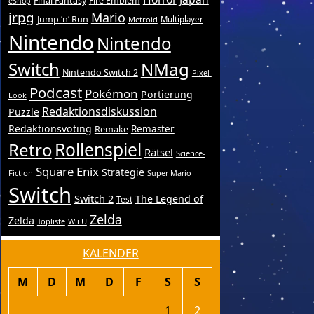
Final Fantasy
Fire Emblem
eShop
jrpg
Mario
Jump ’n’ Run
Metroid
Multiplayer
Nintendo
Nintendo
Switch
NMag
Nintendo Switch 2
Pixel-
Podcast
Pokémon
Portierung
Look
Redaktionsdiskussion
Puzzle
Redaktionsvoting
Remake
Remaster
Retro
Rollenspiel
Rätsel
Science-
Square Enix
Strategie
Fiction
Super Mario
Switch
Switch 2
The Legend of
Test
Zelda
Zelda
Topliste
Wii U
KALENDER
M
D
M
D
F
S
S
1
2