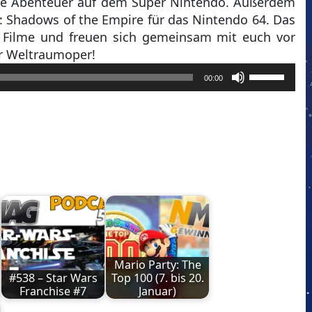
ie Abenteuer auf dem Super Nintendo. Außerdem
s: Shadows of the Empire für das Nintendo 64. Das
r Filme und freuen sich gemeinsam mit euch vor
er Weltraumoper!
Pfeiltasten
00:00
Hoch/Runt
benutzen,
um
die
Lautstärke
zu
regeln.
Mario Party: The
#538 – Star Wars
Top 100 (7. bis 20.
Franchise #7
Januar)