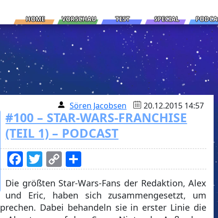
HOME
VORSCHAU
TEST
SPECIAL
PODCA
Sören Jacobsen
20.12.2015 14:57
#100 – STAR-WARS-FRANCHISE
(TEIL 1) – PODCAST
Facebook
Twitter
Copy
Teilen
Link
Die größten Star-Wars-Fans der Redaktion, Alex
und Eric, haben sich zusammengesetzt, um
prechen. Dabei behandeln sie in erster Linie die