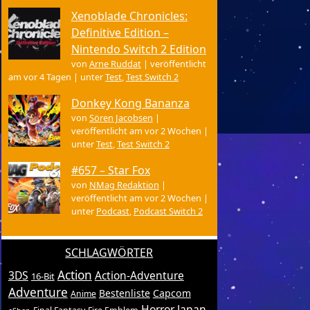
Xenoblade Chronicles:
Definitive Edition –
Nintendo Switch 2 Edition
von
Arne Ruddat
|
veröffentlicht
am vor 4 Tagen
|
unter
Test
,
Test Switch 2
Donkey Kong Bananza
von
Sören Jacobsen
|
veröffentlicht am vor 2 Wochen
|
unter
Test
,
Test Switch 2
#657 – Star Fox
von
NMag Redaktion
|
veröffentlicht am vor 2 Wochen
|
unter
Podcast
,
Podcast Switch 2
SCHLAGWÖRTER
Action
3DS
Action-Adventure
16-Bit
Adventure
Bestenliste
Capcom
Anime
Horror
Japan