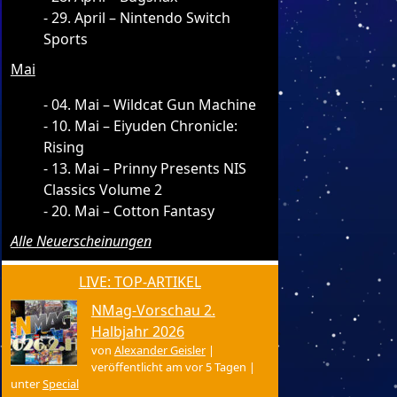
29. April – Nintendo Switch
Sports
Mai
04. Mai – Wildcat Gun Machine
10. Mai – Eiyuden Chronicle:
Rising
13. Mai – Prinny Presents NIS
Classics Volume 2
20. Mai – Cotton Fantasy
Alle Neuerscheinungen
LIVE: TOP-ARTIKEL
NMag-Vorschau 2.
Halbjahr 2026
von
Alexander Geisler
|
veröffentlicht am vor 5 Tagen
|
unter
Special