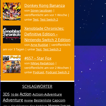
Donkey Kong Bananza
von
Sören Jacobsen
|
veröffentlicht am vor 1 Woche
|
unter
Test
,
Test Switch 2
Xenoblade Chronicles:
Definitive Edition –
Nintendo Switch 2 Edition
von
Arne Ruddat
|
veröffentlicht
am vor 3 Tagen
|
unter
Test
,
Test Switch 2
#657 – Star Fox
von
NMag Redaktion
|
veröffentlicht am vor 2 Wochen
|
unter
Podcast
,
Podcast Switch 2
SCHLAGWÖRTER
Action
3DS
Action-Adventure
16-Bit
Adventure
Bestenliste
Capcom
Anime
Horror
Japan