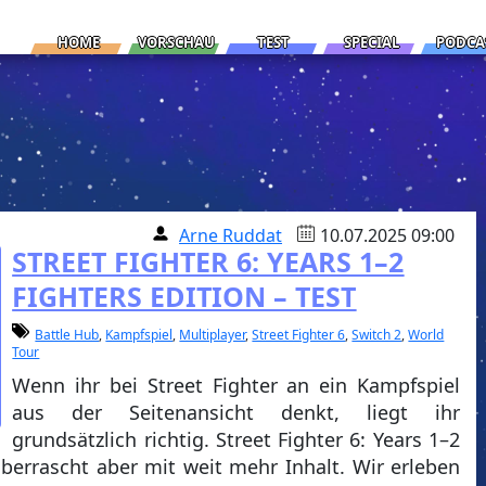
HOME
VORSCHAU
TEST
SPECIAL
PODCA
Arne Ruddat
10.07.2025 09:00
STREET FIGHTER 6: YEARS 1–2
FIGHTERS EDITION – TEST
Battle Hub
,
Kampfspiel
,
Multiplayer
,
Street Fighter 6
,
Switch 2
,
World
Tour
Wenn ihr bei Street Fighter an ein Kampfspiel
aus der Seitenansicht denkt, liegt ihr
grundsätzlich richtig. Street Fighter 6: Years 1–2
überrascht aber mit weit mehr Inhalt. Wir erleben