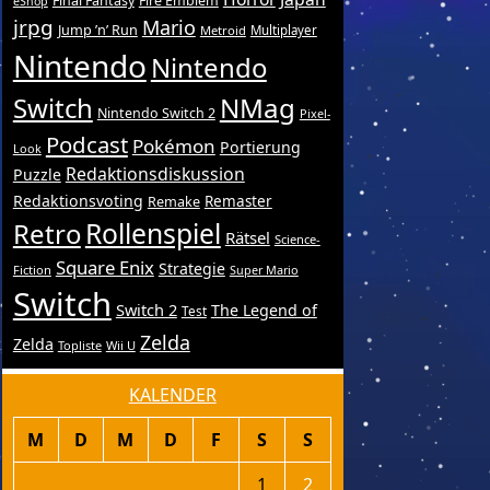
Final Fantasy
Fire Emblem
eShop
jrpg
Mario
Jump ’n’ Run
Metroid
Multiplayer
Nintendo
Nintendo
Switch
NMag
Nintendo Switch 2
Pixel-
Podcast
Pokémon
Portierung
Look
Redaktionsdiskussion
Puzzle
Redaktionsvoting
Remake
Remaster
Retro
Rollenspiel
Rätsel
Science-
Square Enix
Strategie
Fiction
Super Mario
Switch
Switch 2
The Legend of
Test
Zelda
Zelda
Topliste
Wii U
KALENDER
M
D
M
D
F
S
S
1
2