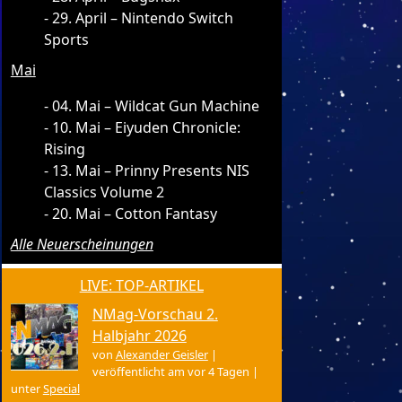
29. April – Nintendo Switch
Sports
Mai
04. Mai – Wildcat Gun Machine
10. Mai – Eiyuden Chronicle:
Rising
13. Mai – Prinny Presents NIS
Classics Volume 2
20. Mai – Cotton Fantasy
Alle Neuerscheinungen
LIVE: TOP-ARTIKEL
NMag-Vorschau 2.
Halbjahr 2026
von
Alexander Geisler
|
veröffentlicht am vor 4 Tagen
|
unter
Special