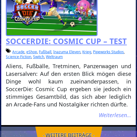
SOCCERDIE: COSMIC CUP – TEST
Arcade
,
eShop
,
Fußball
,
Inazuma Eleven
,
Krieg
,
Pipeworks Studios
,
Science-Fiction
,
Switch
,
Weltraum
Aliens, Fußbälle, Tretminen, Panzerwagen und
Lasersalven: Auf den ersten Blick mögen diese
Dinge wohl kaum zueinanderpassen, in
SoccerDie: Cosmic Cup ergeben sie jedoch ein
stimmiges Gesamtbild, das sich aber lediglich
an Arcade-Fans und Nostalgiker richten dürfte.
Weiterlesen…
- WEITERE BEITRÄGE -