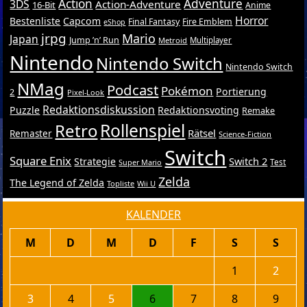
Action
Adventure
3DS
Action-Adventure
16-Bit
Anime
Horror
Bestenliste
Capcom
Final Fantasy
Fire Emblem
eShop
jrpg
Mario
Japan
Jump ’n’ Run
Metroid
Multiplayer
Nintendo
Nintendo Switch
Nintendo Switch
NMag
Podcast
Pokémon
Portierung
2
Pixel-Look
Redaktionsdiskussion
Puzzle
Redaktionsvoting
Remake
Retro
Rollenspiel
Rätsel
Remaster
Science-Fiction
Switch
Square Enix
Switch 2
Strategie
Test
Super Mario
Zelda
The Legend of Zelda
Topliste
Wii U
KALENDER
M
D
M
D
F
S
S
1
2
3
4
5
6
7
8
9