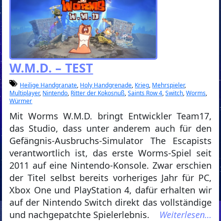
W.M.D. – TEST
Heilige Handgranate
,
Holy Handgrenade
,
Krieg
,
Mehrspieler
,
Multiplayer
,
Nintendo
,
Ritter der Kokosnuß
,
Saints Row 4
,
Switch
,
Worms
,
Würmer
Mit Worms W.M.D. bringt Entwickler Team17,
das Studio, dass unter anderem auch für den
Gefängnis-Ausbruchs-Simulator The Escapists
verantwortlich ist, das erste Worms-Spiel seit
2011 auf eine Nintendo-Konsole. Zwar erschien
der Titel selbst bereits vorheriges Jahr für PC,
Xbox One und PlayStation 4, dafür erhalten wir
auf der Nintendo Switch direkt das vollständige
und nachgepatchte Spielerlebnis.
Weiterlesen…