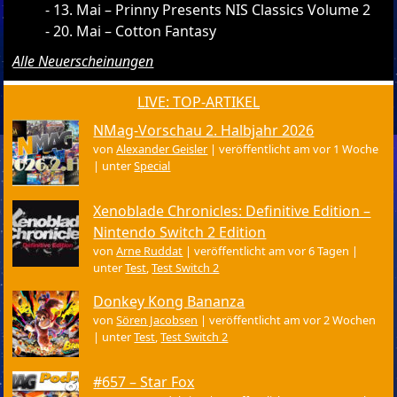
13. Mai – Prinny Presents NIS Classics Volume 2
20. Mai – Cotton Fantasy
Alle Neuerscheinungen
LIVE: TOP-ARTIKEL
NMag-Vorschau 2. Halbjahr 2026
von
Alexander Geisler
|
veröffentlicht am vor 1 Woche
|
unter
Special
Xenoblade Chronicles: Definitive Edition –
Nintendo Switch 2 Edition
von
Arne Ruddat
|
veröffentlicht am vor 6 Tagen
|
unter
Test
,
Test Switch 2
Donkey Kong Bananza
von
Sören Jacobsen
|
veröffentlicht am vor 2 Wochen
|
unter
Test
,
Test Switch 2
#657 – Star Fox