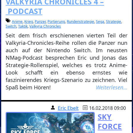
VALKYRIA CHRONICLES 4 –
PODCAST
Anime
,
Krieg
,
Panzer
,
Portierung
,
Rundenstrategie
,
Sega
,
Strategie
,
Switch
,
Taktik
,
Valkyria Chronicles
Seit dem frisch erschienenen vierten Teil der
Valkyria-Chronicles-Reihe rollen die Panzer nun
auch auf der Nintendo Switch. Im neusten
NMag-Podcast besprechen Eric und Jonas das
Strategie-Rollenspiel, welches es trotz Anime-
Look schafft ein ebenso ernstes wie
faszinierendes Kriegs-Szenario zu zeichnen. Viel
Spaß beim Hören!
Weiterlesen…
Eric Ebelt
16.02.2018 09:00
SKY
FORCE