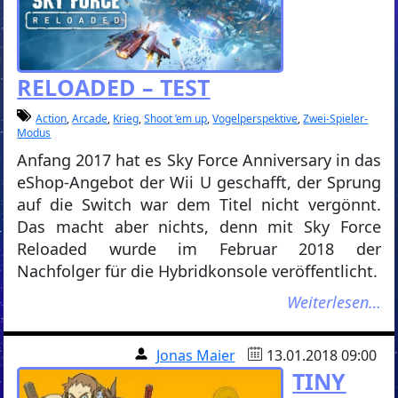
RELOADED – TEST
Action
,
Arcade
,
Krieg
,
Shoot ’em up
,
Vogelperspektive
,
Zwei-Spieler-
Modus
Anfang 2017 hat es Sky Force Anniversary in das
eShop-Angebot der Wii U geschafft, der Sprung
auf die Switch war dem Titel nicht vergönnt.
Das macht aber nichts, denn mit Sky Force
Reloaded wurde im Februar 2018 der
Nachfolger für die Hybridkonsole veröffentlicht.
Weiterlesen…
Jonas Maier
13.01.2018 09:00
TINY