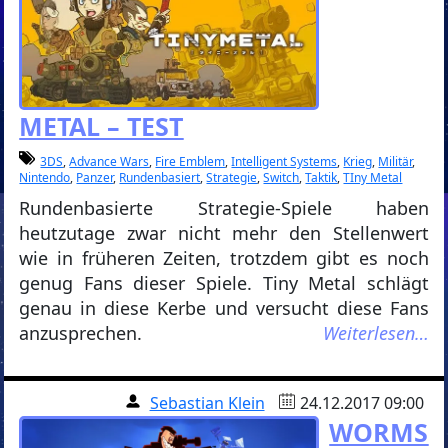
METAL – TEST
3DS
,
Advance Wars
,
Fire Emblem
,
Intelligent Systems
,
Krieg
,
Militär
,
Nintendo
,
Panzer
,
Rundenbasiert
,
Strategie
,
Switch
,
Taktik
,
TIny Metal
Rundenbasierte Strategie-Spiele haben
heutzutage zwar nicht mehr den Stellenwert
wie in früheren Zeiten, trotzdem gibt es noch
genug Fans dieser Spiele. Tiny Metal schlägt
genau in diese Kerbe und versucht diese Fans
anzusprechen.
Weiterlesen…
Sebastian Klein
24.12.2017 09:00
WORMS