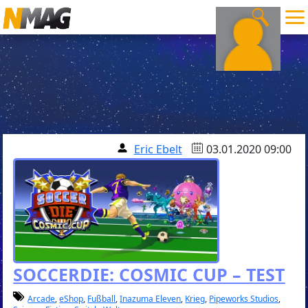
Eric Ebelt
03.01.2020 09:00
SOCCERDIE: COSMIC CUP – TEST
Arcade
,
eShop
,
Fußball
,
Inazuma Eleven
,
Krieg
,
Pipeworks Studios
,