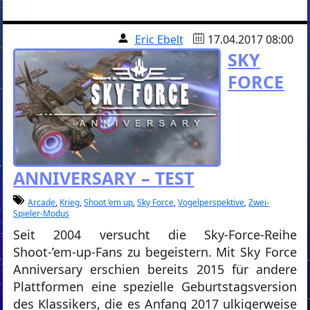
Eric Ebelt
17.04.2017 08:00
SKY
FORCE
ANNIVERSARY – TEST
Arcade
,
Krieg
,
Shoot ’em up
,
Sky Force
,
Vogelperspektive
,
Zwei-
Spieler-Modus
Seit 2004 versucht die Sky-Force-Reihe
Shoot-’em-up-Fans zu begeistern. Mit Sky Force
Anniversary erschien bereits 2015 für andere
Plattformen eine spezielle Geburtstagsversion
des Klassikers, die es Anfang 2017 ulkigerweise