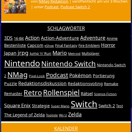
von
NMag Redaktion
|
veröffentlicht am vor 3 Wochen
|
unter
Podcast
,
Podcast Switch 2
SCHLAGWÖRTER
Action
Adventure
3DS
Action-Adventure
16-Bit
Anime
Horror
Bestenliste
Capcom
Final Fantasy
Fire Emblem
eShop
jrpg
Mario
Japan
Jump ’n’ Run
Metroid
Multiplayer
Nintendo
Nintendo Switch
Nintendo Switch
NMag
Podcast
Pokémon
Portierung
2
Pixel-Look
Redaktionsdiskussion
Puzzle
Redaktionsvoting
Remake
Retro
Rollenspiel
Rätsel
Remaster
Science-Fiction
Switch
Square Enix
Switch 2
Strategie
Test
Super Mario
Zelda
The Legend of Zelda
Topliste
Wii U
KALENDER