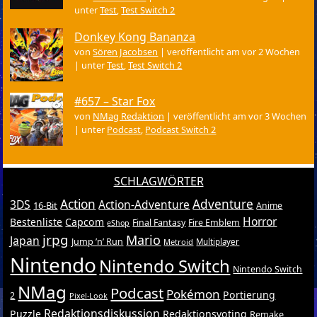
unter
Test
,
Test Switch 2
Donkey Kong Bananza
von
Sören Jacobsen
|
veröffentlicht am vor 2 Wochen
|
unter
Test
,
Test Switch 2
#657 – Star Fox
von
NMag Redaktion
|
veröffentlicht am vor 3 Wochen
|
unter
Podcast
,
Podcast Switch 2
SCHLAGWÖRTER
Action
Adventure
3DS
Action-Adventure
16-Bit
Anime
Horror
Bestenliste
Capcom
Final Fantasy
Fire Emblem
eShop
jrpg
Mario
Japan
Jump ’n’ Run
Metroid
Multiplayer
Nintendo
Nintendo Switch
Nintendo Switch
NMag
Podcast
Pokémon
Portierung
2
Pixel-Look
Redaktionsdiskussion
Puzzle
Redaktionsvoting
Remake