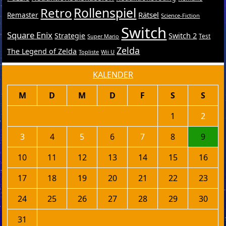
Retro
Rollenspiel
Rätsel
Remaster
Science-Fiction
Switch
Square Enix
Switch 2
Strategie
Test
Super Mario
Zelda
The Legend of Zelda
Topliste
Wii U
KALENDER
M
D
M
D
F
S
S
1
2
3
4
5
6
7
8
9
10
11
12
13
14
15
16
17
18
19
20
21
22
23
24
25
26
27
28
29
30
31