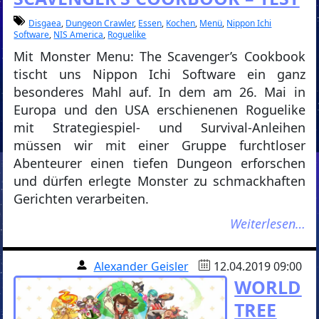
Disgaea
,
Dungeon Crawler
,
Essen
,
Kochen
,
Menü
,
Nippon Ichi
Software
,
NIS America
,
Roguelike
Mit Monster Menu: The Scavenger’s Cookbook
tischt uns Nippon Ichi Software ein ganz
besonderes Mahl auf. In dem am 26. Mai in
Europa und den USA erschienenen Roguelike
mit Strategiespiel- und Survival-Anleihen
müssen wir mit einer Gruppe furchtloser
Abenteurer einen tiefen Dungeon erforschen
und dürfen erlegte Monster zu schmackhaften
Gerichten verarbeiten.
Weiterlesen…
Alexander Geisler
12.04.2019 09:00
WORLD
TREE