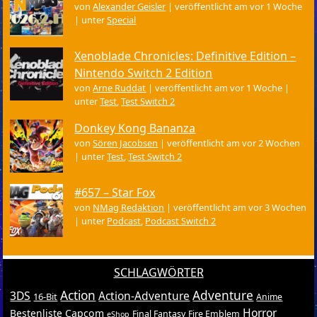
von
Alexander Geisler
|
veröffentlicht am vor 1 Woche
|
unter
Special
Xenoblade Chronicles: Definitive Edition –
Nintendo Switch 2 Edition
von
Arne Ruddat
|
veröffentlicht am vor 1 Woche
|
unter
Test
,
Test Switch 2
Donkey Kong Bananza
von
Sören Jacobsen
|
veröffentlicht am vor 2 Wochen
|
unter
Test
,
Test Switch 2
#657 – Star Fox
von
NMag Redaktion
|
veröffentlicht am vor 3 Wochen
|
unter
Podcast
,
Podcast Switch 2
SCHLAGWÖRTER
Action
Adventure
3DS
Action-Adventure
16-Bit
Anime
Horror
Bestenliste
Capcom
Final Fantasy
Fire Emblem
eShop