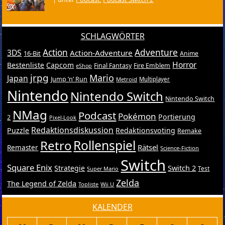
SCHLAGWÖRTER
Action
Adventure
3DS
Action-Adventure
16-Bit
Anime
Horror
Bestenliste
Capcom
Final Fantasy
Fire Emblem
eShop
jrpg
Mario
Japan
Jump ’n’ Run
Metroid
Multiplayer
Nintendo
Nintendo Switch
Nintendo Switch
NMag
Podcast
Pokémon
Portierung
2
Pixel-Look
Redaktionsdiskussion
Puzzle
Redaktionsvoting
Remake
Retro
Rollenspiel
Rätsel
Remaster
Science-Fiction
Switch
Square Enix
Switch 2
Strategie
Test
Super Mario
Zelda
The Legend of Zelda
Topliste
Wii U
KALENDER