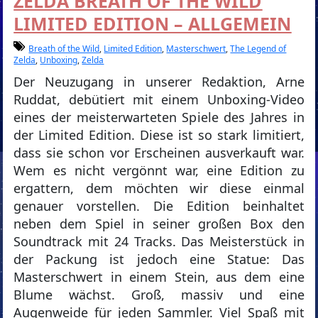
ZELDA BREATH OF THE WILD
LIMITED EDITION – ALLGEMEIN
Breath of the Wild
,
Limited Edition
,
Masterschwert
,
The Legend of
Zelda
,
Unboxing
,
Zelda
Der Neuzugang in unserer Redaktion, Arne
Ruddat, debütiert mit einem Unboxing-Video
eines der meisterwarteten Spiele des Jahres in
der Limited Edition. Diese ist so stark limitiert,
dass sie schon vor Erscheinen ausverkauft war.
Wem es nicht vergönnt war, eine Edition zu
ergattern, dem möchten wir diese einmal
genauer vorstellen. Die Edition beinhaltet
neben dem Spiel in seiner großen Box den
Soundtrack mit 24 Tracks. Das Meisterstück in
der Packung ist jedoch eine Statue: Das
Masterschwert in einem Stein, aus dem eine
Blume wächst. Groß, massiv und eine
Augenweide für jeden Sammler. Viel Spaß mit