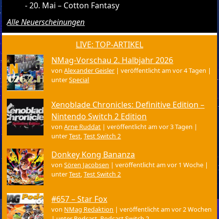
20. Mai – Cotton Fantasy
Alle Neuerscheinungen
LIVE: TOP-ARTIKEL
NMag-Vorschau 2. Halbjahr 2026
von
Alexander Geisler
|
veröffentlicht am vor 4 Tagen
|
unter
Special
Xenoblade Chronicles: Definitive Edition –
Nintendo Switch 2 Edition
von
Arne Ruddat
|
veröffentlicht am vor 3 Tagen
|
unter
Test
,
Test Switch 2
Donkey Kong Bananza
von
Sören Jacobsen
|
veröffentlicht am vor 1 Woche
|
unter
Test
,
Test Switch 2
#657 – Star Fox
von
NMag Redaktion
|
veröffentlicht am vor 2 Wochen
|
unter
Podcast
,
Podcast Switch 2