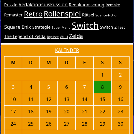
Redaktionsdiskussion
Puzzle
Redaktionsvoting
Remake
Retro
Rollenspiel
Rätsel
Remaster
Science-Fiction
Switch
Square Enix
Switch 2
Strategie
Test
Super Mario
Zelda
The Legend of Zelda
Topliste
Wii U
KALENDER
M
D
M
D
F
S
S
1
2
3
4
5
6
7
8
9
10
11
12
13
14
15
16
17
18
19
20
21
22
23
24
25
26
27
28
29
30