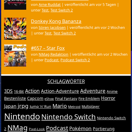
von
Arne Ruddat
|
veröffentlicht am vor 5 Tagen
|
unter
Test
,
Test Switch 2
Donkey Kong Bananza
von
Sören Jacobsen
|
veröffentlicht am vor 2 Wochen
|
unter
Test
,
Test Switch 2
#657 – Star Fox
von
NMag Redaktion
|
veröffentlicht am vor 2 Wochen
|
unter
Podcast
,
Podcast Switch 2
SCHLAGWÖRTER
Action
Adventure
3DS
Action-Adventure
16-Bit
Anime
Horror
Bestenliste
Capcom
Final Fantasy
Fire Emblem
eShop
jrpg
Mario
Japan
Jump ’n’ Run
Metroid
Multiplayer
Nintendo
Nintendo Switch
Nintendo Switch
NMag
Podcast
Pokémon
Portierung
2
Pixel-Look