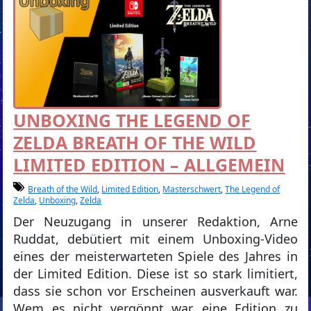
UNBOXING THE LEGEND OF
ZELDA BREATH OF THE WILD
LIMITED EDITION – ALLGEMEIN
Breath of the Wild
,
Limited Edition
,
Masterschwert
,
The Legend of
Zelda
,
Unboxing
,
Zelda
Der Neuzugang in unserer Redaktion, Arne
Ruddat, debütiert mit einem Unboxing-Video
eines der meisterwarteten Spiele des Jahres in
der Limited Edition. Diese ist so stark limitiert,
dass sie schon vor Erscheinen ausverkauft war.
Wem es nicht vergönnt war, eine Edition zu