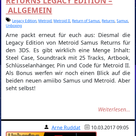
RETURNS LEGACY EDITION –
ALLGEMEIN
Legacy Edition
,
Metroid
,
Metroid II
,
Return of Samus
,
Returns
,
Samus
,
Unboxing
Arne packt erneut für euch aus: Diesmal die
Legacy Edition von Metroid Samus Returns für
den 3DS. Es gibt wirklich eine Menge Inhalt:
Steel Case, Soundtrack mit 25 Tracks, Artbook,
Schlüsselanhänger, Pin und Code für Metroid II.
Als Bonus werfen wir noch einen Blick auf die
beiden neuen amiibo Samus und Metroid. Aber
seht selbst!
Weiterlesen…
Arne Ruddat
10.03.2017 09:05