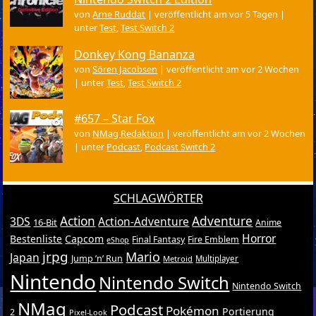
von
Arne Ruddat
|
veröffentlicht am vor 5 Tagen
|
unter
Test
,
Test Switch 2
Donkey Kong Bananza
von
Sören Jacobsen
|
veröffentlicht am vor 2 Wochen
|
unter
Test
,
Test Switch 2
#657 – Star Fox
von
NMag Redaktion
|
veröffentlicht am vor 2 Wochen
|
unter
Podcast
,
Podcast Switch 2
SCHLAGWÖRTER
Action
Adventure
3DS
Action-Adventure
16-Bit
Anime
Horror
Bestenliste
Capcom
Final Fantasy
Fire Emblem
eShop
jrpg
Mario
Japan
Jump ’n’ Run
Metroid
Multiplayer
Nintendo
Nintendo Switch
Nintendo Switch
NMag
Podcast
Pokémon
Portierung
2
Pixel-Look