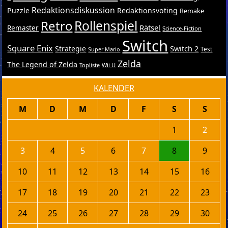
Redaktionsdiskussion
Puzzle
Redaktionsvoting
Remake
Retro
Rollenspiel
Rätsel
Remaster
Science-Fiction
Switch
Square Enix
Switch 2
Strategie
Test
Super Mario
Zelda
The Legend of Zelda
Topliste
Wii U
KALENDER
M
D
M
D
F
S
S
1
2
3
4
5
6
7
8
9
10
11
12
13
14
15
16
17
18
19
20
21
22
23
24
25
26
27
28
29
30