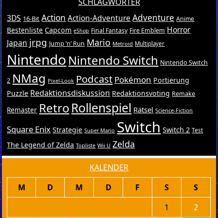
SCHLAGWÖRTER
Action
Adventure
3DS
Action-Adventure
16-Bit
Anime
Horror
Bestenliste
Capcom
Final Fantasy
Fire Emblem
eShop
jrpg
Mario
Japan
Jump ’n’ Run
Metroid
Multiplayer
Nintendo
Nintendo Switch
Nintendo Switch
NMag
Podcast
Pokémon
Portierung
2
Pixel-Look
Redaktionsdiskussion
Puzzle
Redaktionsvoting
Remake
Retro
Rollenspiel
Rätsel
Remaster
Science-Fiction
Switch
Square Enix
Switch 2
Strategie
Test
Super Mario
Zelda
The Legend of Zelda
Topliste
Wii U
KALENDER
M
D
M
D
F
S
S
1
2