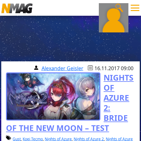
Alexander Geisler
16.11.2017 09:00
NIGHTS
OF
AZURE
2:
BRIDE
OF THE NEW MOON – TEST
Gust
,
Koei Tecmo
,
Nights of Azure
,
Nights of Azure 2
,
Nights of Azure