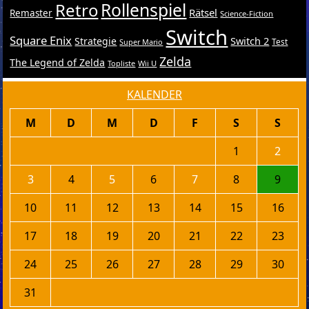
Retro
Rollenspiel
Rätsel
Remaster
Science-Fiction
Switch
Square Enix
Switch 2
Strategie
Test
Super Mario
Zelda
The Legend of Zelda
Topliste
Wii U
KALENDER
M
D
M
D
F
S
S
1
2
3
4
5
6
7
8
9
10
11
12
13
14
15
16
17
18
19
20
21
22
23
24
25
26
27
28
29
30
31