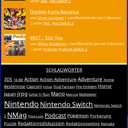
unter
Test
,
Test Switch 2
Donkey Kong Bananza
von
Sören Jacobsen
|
veröffentlicht am vor 2 Wochen
|
unter
Test
,
Test Switch 2
#657 – Star Fox
von
NMag Redaktion
|
veröffentlicht am vor 3 Wochen
|
unter
Podcast
,
Podcast Switch 2
SCHLAGWÖRTER
Action
Adventure
3DS
Action-Adventure
16-Bit
Anime
Horror
Bestenliste
Capcom
Final Fantasy
Fire Emblem
eShop
jrpg
Mario
Japan
Jump ’n’ Run
Metroid
Multiplayer
Nintendo
Nintendo Switch
Nintendo Switch
NMag
Podcast
Pokémon
Portierung
2
Pixel-Look
Redaktionsdiskussion
Puzzle
Redaktionsvoting
Remake