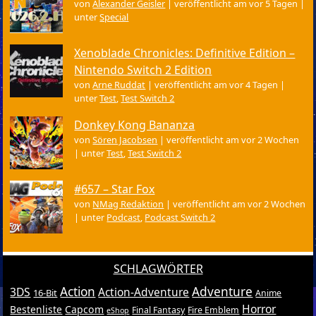
von
Alexander Geisler
|
veröffentlicht am vor 5 Tagen
|
unter
Special
Xenoblade Chronicles: Definitive Edition –
Nintendo Switch 2 Edition
von
Arne Ruddat
|
veröffentlicht am vor 4 Tagen
|
unter
Test
,
Test Switch 2
Donkey Kong Bananza
von
Sören Jacobsen
|
veröffentlicht am vor 2 Wochen
|
unter
Test
,
Test Switch 2
#657 – Star Fox
von
NMag Redaktion
|
veröffentlicht am vor 2 Wochen
|
unter
Podcast
,
Podcast Switch 2
SCHLAGWÖRTER
Action
Adventure
3DS
Action-Adventure
16-Bit
Anime
Horror
Bestenliste
Capcom
Final Fantasy
Fire Emblem
eShop