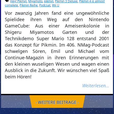
Hey! Pikmin
,
Miyamoto
,
pikmin
,
Pikmin 3 Deluxe
,
Pikmin 4 is almost
complete
,
Pikmin Reihe
,
Podcsat
,
Wii U
Vor zwanzig Jahren fand eine ungewöhnliche
Spielidee ihren Weg auf den Nintendo
GameCube: Aus einer Ameisenkolonie in
Shigeru Miyamotos Garten und der
Technikdemo Super Mario 128 entstand 2001
das Konzept für Pikmin. Im 406. NMag-Podcast
schwelgen Sören, Emil und Michael vom
Continue-Magazin in ihren Erinnerungen mit
den kleinen wuseligen Wesen und wagen einen
Ausblick in die Zukunft. Wir wünschen viel Spaß
beim Hören!
Weiterlesen…
- WEITERE BEITRÄGE -