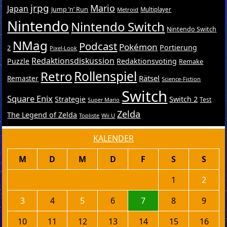
jrpg
Mario
Japan
Jump ’n’ Run
Metroid
Multiplayer
Nintendo
Nintendo Switch
Nintendo Switch
NMag
Podcast
Pokémon
Portierung
2
Pixel-Look
Redaktionsdiskussion
Puzzle
Redaktionsvoting
Remake
Retro
Rollenspiel
Rätsel
Remaster
Science-Fiction
Switch
Square Enix
Switch 2
Strategie
Test
Super Mario
Zelda
The Legend of Zelda
Topliste
Wii U
KALENDER
M
D
M
D
F
S
S
1
2
3
4
5
6
7
8
9
10
11
12
13
14
15
16