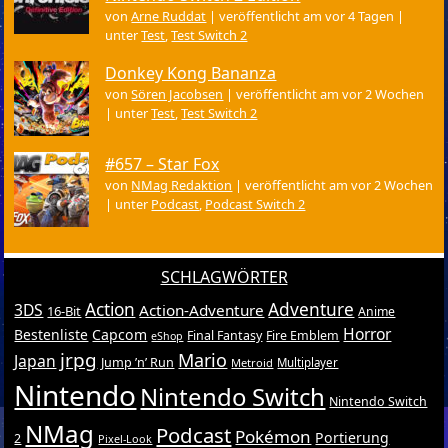
von
Arne Ruddat
|
veröffentlicht am vor 4 Tagen
|
unter
Test
,
Test Switch 2
Donkey Kong Bananza
von
Sören Jacobsen
|
veröffentlicht am vor 2 Wochen
|
unter
Test
,
Test Switch 2
#657 – Star Fox
von
NMag Redaktion
|
veröffentlicht am vor 2 Wochen
|
unter
Podcast
,
Podcast Switch 2
SCHLAGWÖRTER
Action
Adventure
3DS
Action-Adventure
16-Bit
Anime
Horror
Bestenliste
Capcom
Final Fantasy
Fire Emblem
eShop
jrpg
Mario
Japan
Jump ’n’ Run
Metroid
Multiplayer
Nintendo
Nintendo Switch
Nintendo Switch
NMag
Podcast
Pokémon
Portierung
2
Pixel-Look