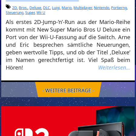
2D
,
Bros.
,
Deluxe
,
DLC
,
Luigi
,
Mario
,
Multiplayer
,
Nintendo
,
Portierng
,
Steuerung
,
Super
,
Wii U
Als erstes 2D-Jump-’n’-Run aus der Mario-Reihe
kommt mit New Super Mario Bros U Deluxe ein
Port von der Wii-U-Fassung auf die Switch. Arne
und Eric besprechen sämtliche Neuerungen,
geben wertvolle Tipps, und ob der Titel ‚Deluxe‘
im Namen gerechtfertigt ist. Viel Spaß beim
Hören!
Weiterlesen…
- WEITERE BEITRÄGE -