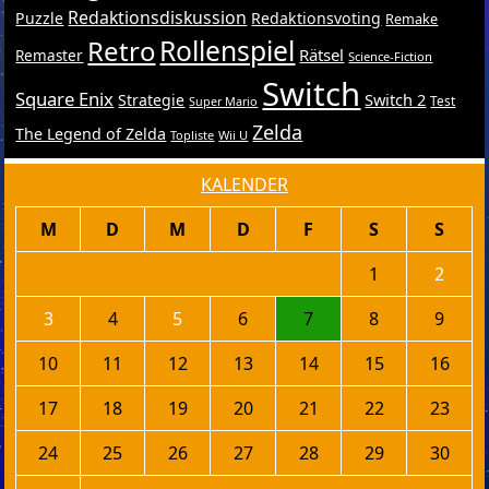
Redaktionsdiskussion
Puzzle
Redaktionsvoting
Remake
Retro
Rollenspiel
Rätsel
Remaster
Science-Fiction
Switch
Square Enix
Switch 2
Strategie
Test
Super Mario
Zelda
The Legend of Zelda
Topliste
Wii U
KALENDER
M
D
M
D
F
S
S
1
2
3
4
5
6
7
8
9
10
11
12
13
14
15
16
17
18
19
20
21
22
23
24
25
26
27
28
29
30