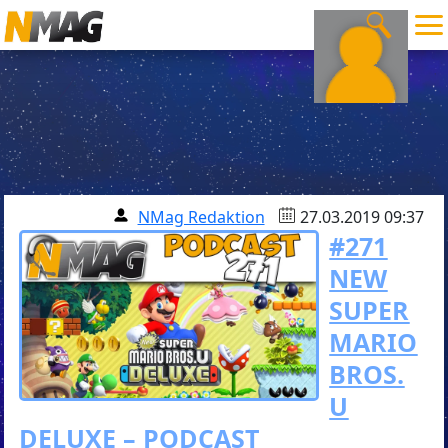
NMag Redaktion
27.03.2019 09:37
#271
NEW
SUPER
MARIO
BROS.
U
DELUXE – PODCAST