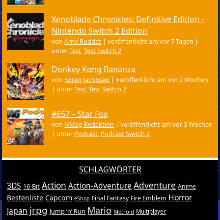
Xenoblade Chronicles: Definitive Edition –
Nintendo Switch 2 Edition
von
Arne Ruddat
|
veröffentlicht am vor 7 Tagen
|
unter
Test
,
Test Switch 2
Donkey Kong Bananza
von
Sören Jacobsen
|
veröffentlicht am vor 2 Wochen
|
unter
Test
,
Test Switch 2
#657 – Star Fox
von
NMag Redaktion
|
veröffentlicht am vor 3 Wochen
|
unter
Podcast
,
Podcast Switch 2
SCHLAGWÖRTER
Action
Adventure
3DS
Action-Adventure
16-Bit
Anime
Horror
Bestenliste
Capcom
Final Fantasy
Fire Emblem
eShop
jrpg
Mario
Japan
Jump ’n’ Run
Metroid
Multiplayer