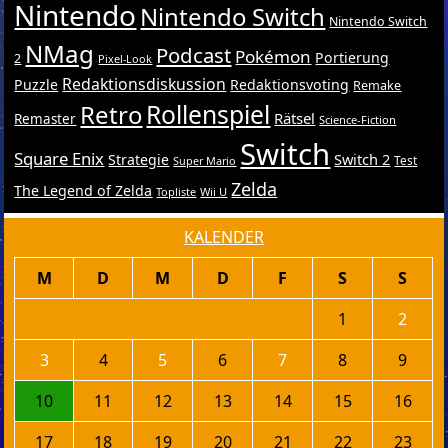
Nintendo
Nintendo Switch
Nintendo Switch
NMag
Podcast
Pokémon
Portierung
2
Pixel-Look
Redaktionsdiskussion
Puzzle
Redaktionsvoting
Remake
Retro
Rollenspiel
Rätsel
Remaster
Science-Fiction
Switch
Square Enix
Switch 2
Strategie
Test
Super Mario
Zelda
The Legend of Zelda
Topliste
Wii U
KALENDER
M
D
M
D
F
S
S
1
2
3
4
5
6
7
8
9
10
11
12
13
14
15
16
17
18
19
20
21
22
23