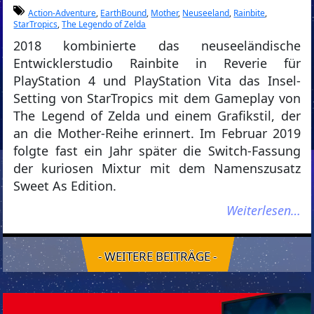
Action-Adventure
,
EarthBound
,
Mother
,
Neuseeland
,
Rainbite
,
StarTropics
,
The Legendo of Zelda
2018 kombinierte das neuseeländische
Entwicklerstudio Rainbite in Reverie für
PlayStation 4 und PlayStation Vita das Insel-
Setting von StarTropics mit dem Gameplay von
The Legend of Zelda und einem Grafikstil, der
an die Mother-Reihe erinnert. Im Februar 2019
folgte fast ein Jahr später die Switch-Fassung
der kuriosen Mixtur mit dem Namenszusatz
Sweet As Edition.
Weiterlesen…
- WEITERE BEITRÄGE -