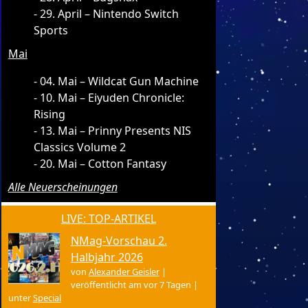
29. April – Nintendo Switch
Sports
Mai
04. Mai – Wildcat Gun Machine
10. Mai – Eiyuden Chronicle:
Rising
13. Mai – Prinny Presents NIS
Classics Volume 2
20. Mai – Cotton Fantasy
Alle Neuerscheinungen
LIVE: TOP-ARTIKEL
NMag-Vorschau 2.
Halbjahr 2026
von
Alexander Geisler
|
veröffentlicht am vor 7 Tagen
|
unter
Special