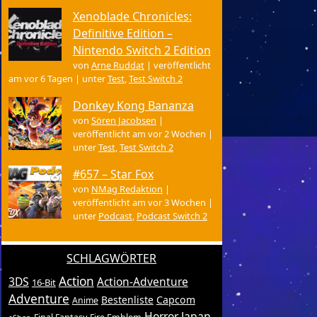
Xenoblade Chronicles:
Definitive Edition –
Nintendo Switch 2 Edition
von
Arne Ruddat
|
veröffentlicht
am vor 6 Tagen
|
unter
Test
,
Test Switch 2
Donkey Kong Bananza
von
Sören Jacobsen
|
veröffentlicht am vor 2 Wochen
|
unter
Test
,
Test Switch 2
#657 – Star Fox
von
NMag Redaktion
|
veröffentlicht am vor 3 Wochen
|
unter
Podcast
,
Podcast Switch 2
SCHLAGWÖRTER
Action
3DS
Action-Adventure
16-Bit
Adventure
Bestenliste
Capcom
Anime
Horror
Japan