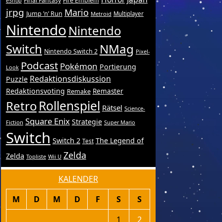
Final Fantasy
Fire Emblem
eShop
jrpg
Mario
Jump ’n’ Run
Metroid
Multiplayer
Nintendo
Nintendo
Switch
NMag
Nintendo Switch 2
Pixel-
Podcast
Pokémon
Portierung
Look
Redaktionsdiskussion
Puzzle
Redaktionsvoting
Remake
Remaster
Retro
Rollenspiel
Rätsel
Science-
Square Enix
Strategie
Fiction
Super Mario
Switch
Switch 2
The Legend of
Test
Zelda
Zelda
Topliste
Wii U
KALENDER
M
D
M
D
F
S
S
1
2