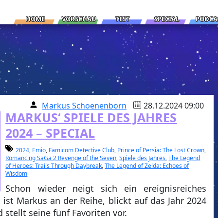
HOME
VORSCHAU
TEST
SPECIAL
PODCA
Markus Schoenenborn
28.12.2024 09:00
MARKUS‘ SPIELE DES JAHRES
2024 – SPECIAL
2024
,
Emio
,
Famicom Detective Club
,
Prince of Persia: The Lost Crown
,
Romancing SaGa 2 Revenge of the Seven
,
Spiele des Jahres
,
The Legend
of Heroes: Trails Through Daybreak
,
The Legend of Zelda: Echoes of
Wisdom
Schon wieder neigt sich ein ereignisreiches
ist Markus an der Reihe, blickt auf das Jahr 2024
stellt seine fünf Favoriten vor.