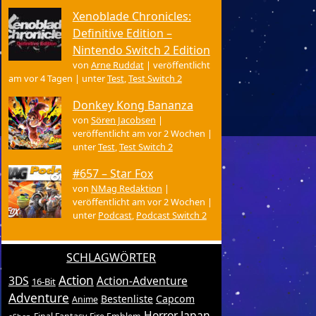
Xenoblade Chronicles:
Definitive Edition –
Nintendo Switch 2 Edition
von
Arne Ruddat
|
veröffentlicht
am vor 4 Tagen
|
unter
Test
,
Test Switch 2
Donkey Kong Bananza
von
Sören Jacobsen
|
veröffentlicht am vor 2 Wochen
|
unter
Test
,
Test Switch 2
#657 – Star Fox
von
NMag Redaktion
|
veröffentlicht am vor 2 Wochen
|
unter
Podcast
,
Podcast Switch 2
SCHLAGWÖRTER
Action
3DS
Action-Adventure
16-Bit
Adventure
Bestenliste
Capcom
Anime
Horror
Japan