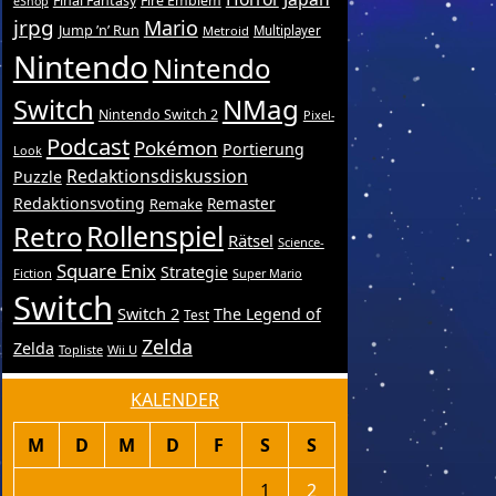
Final Fantasy
Fire Emblem
eShop
jrpg
Mario
Jump ’n’ Run
Metroid
Multiplayer
Nintendo
Nintendo
Switch
NMag
Nintendo Switch 2
Pixel-
Podcast
Pokémon
Portierung
Look
Redaktionsdiskussion
Puzzle
Redaktionsvoting
Remake
Remaster
Retro
Rollenspiel
Rätsel
Science-
Square Enix
Strategie
Fiction
Super Mario
Switch
Switch 2
The Legend of
Test
Zelda
Zelda
Topliste
Wii U
KALENDER
M
D
M
D
F
S
S
1
2