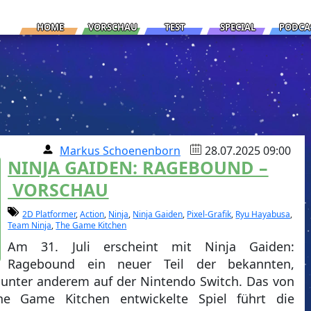
HOME
VORSCHAU
TEST
SPECIAL
PODCA
Markus Schoenenborn
28.07.2025 09:00
NINJA GAIDEN: RAGEBOUND –
VORSCHAU
2D Platformer
,
Action
,
Ninja
,
Ninja Gaiden
,
Pixel-Grafik
,
Ryu Hayabusa
,
Team Ninja
,
The Game Kitchen
Am 31. Juli erscheint mit Ninja Gaiden:
Ragebound ein neuer Teil der bekannten,
e unter anderem auf der Nintendo Switch. Das von
he Game Kitchen entwickelte Spiel führt die