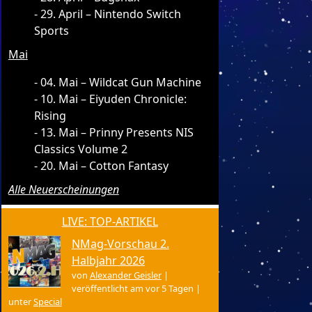
29. April – Nintendo Switch
Sports
Mai
04. Mai – Wildcat Gun Machine
10. Mai – Eiyuden Chronicle:
Rising
13. Mai – Prinny Presents NIS
Classics Volume 2
20. Mai – Cotton Fantasy
Alle Neuerscheinungen
LIVE: TOP-ARTIKEL
NMag-Vorschau 2.
Halbjahr 2026
von
Alexander Geisler
|
veröffentlicht am vor 5 Tagen
|
unter
Special