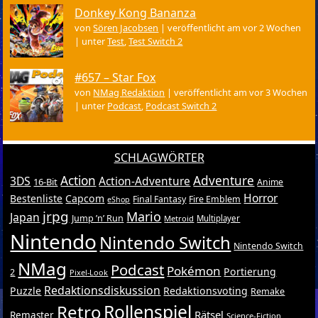
Donkey Kong Bananza
von
Sören Jacobsen
|
veröffentlicht am vor 2 Wochen
|
unter
Test
,
Test Switch 2
#657 – Star Fox
von
NMag Redaktion
|
veröffentlicht am vor 3 Wochen
|
unter
Podcast
,
Podcast Switch 2
SCHLAGWÖRTER
Action
Adventure
3DS
Action-Adventure
16-Bit
Anime
Horror
Bestenliste
Capcom
Final Fantasy
Fire Emblem
eShop
jrpg
Mario
Japan
Jump ’n’ Run
Metroid
Multiplayer
Nintendo
Nintendo Switch
Nintendo Switch
NMag
Podcast
Pokémon
Portierung
2
Pixel-Look
Redaktionsdiskussion
Puzzle
Redaktionsvoting
Remake
Retro
Rollenspiel
Rätsel
Remaster
Science-Fiction