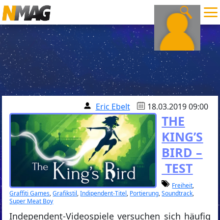
Eric Ebelt
18.03.2019 09:00
THE
KING’S
BIRD –
TEST
Freiheit
,
Graffiti Games
,
Grafikstil
,
Indipendent-Titel
,
Portierung
,
Soundtrack
,
Super Meat Boy
Independent-Videospiele versuchen sich häufig