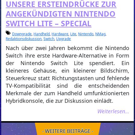
UNSERE ERSTEINDRÜCKE ZUR
ANGEKÜNDIGTEN NINTENDO
SWITCH LITE – SPECIAL
Downgrade
,
Handheld
,
Hardware
,
Lite
,
Nintendo
,
NMag
,
Redaktionsdiskussion
,
Switch
,
Upgrade
Nach über zwei Jahren bekommt die Nintendo
Switch ihre erste Hardware-Alternative in Form
der Nintendo Switch Lite spendiert. Ein
kleineres Gehäuse, ein kleinerer Bildschirm,
Steuerkreuz statt Richtungstasten und fehlende
TV-Kompatibilität sind die entscheidenden
Merkmale der zum Handheld umfunktionierten
Hybridkonsole, die zur Diskussion einlädt.
Weiterlesen…
- WEITERE BEITRÄGE -