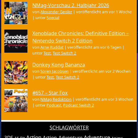
NMag-Vorschau 2. Halbjahr 2026
von
Alexander Geisler
|
veröffentlicht am vor 1 Woche
|
unter
Special
Xenoblade Chronicles: Definitive Edition –
Nintendo Switch 2 Edition
von
Arne Ruddat
|
veröffentlicht am vor 6 Tagen
|
unter
Test
,
Test Switch 2
Donkey Kong Bananza
von
Sören Jacobsen
|
veröffentlicht am vor 2 Wochen
|
unter
Test
,
Test Switch 2
#657 – Star Fox
von
NMag Redaktion
|
veröffentlicht am vor 3 Wochen
|
unter
Podcast
,
Podcast Switch 2
SCHLAGWÖRTER
Action
Adventure
3DS
Action-Adventure
16-Bit