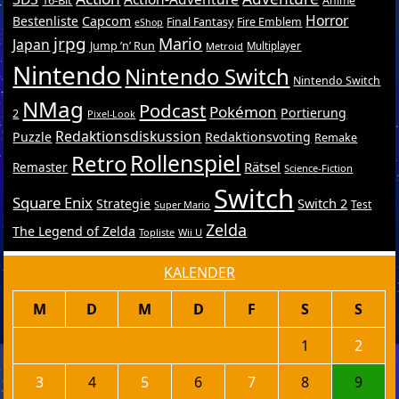
Anime
Horror
Bestenliste
Capcom
Final Fantasy
Fire Emblem
eShop
jrpg
Mario
Japan
Jump ’n’ Run
Metroid
Multiplayer
Nintendo
Nintendo Switch
Nintendo Switch
NMag
Podcast
Pokémon
Portierung
2
Pixel-Look
Redaktionsdiskussion
Puzzle
Redaktionsvoting
Remake
Retro
Rollenspiel
Rätsel
Remaster
Science-Fiction
Switch
Square Enix
Switch 2
Strategie
Test
Super Mario
Zelda
The Legend of Zelda
Topliste
Wii U
KALENDER
M
D
M
D
F
S
S
1
2
3
4
5
6
7
8
9