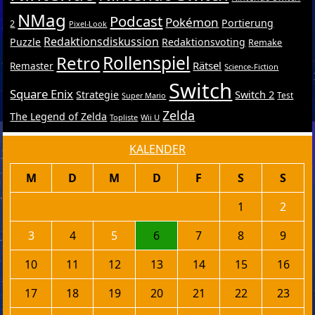
NMag
Podcast
Pokémon
Portierung
2
Pixel-Look
Redaktionsdiskussion
Puzzle
Redaktionsvoting
Remake
Retro
Rollenspiel
Rätsel
Remaster
Science-Fiction
Switch
Square Enix
Switch 2
Strategie
Test
Super Mario
Zelda
The Legend of Zelda
Topliste
Wii U
KALENDER
M
D
M
D
F
S
S
1
2
3
4
5
6
7
8
9
10
11
12
13
14
15
16
17
18
19
20
21
22
23