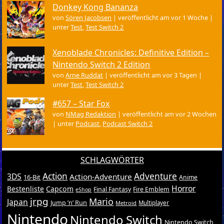
Donkey Kong Bananza
von
Sören Jacobsen
|
veröffentlicht am vor 1 Woche
|
unter
Test
,
Test Switch 2
Xenoblade Chronicles: Definitive Edition –
Nintendo Switch 2 Edition
von
Arne Ruddat
|
veröffentlicht am vor 3 Tagen
|
unter
Test
,
Test Switch 2
#657 – Star Fox
von
NMag Redaktion
|
veröffentlicht am vor 2 Wochen
|
unter
Podcast
,
Podcast Switch 2
SCHLAGWÖRTER
Action
Adventure
3DS
Action-Adventure
16-Bit
Anime
Horror
Bestenliste
Capcom
Final Fantasy
Fire Emblem
eShop
jrpg
Mario
Japan
Jump ’n’ Run
Metroid
Multiplayer
Nintendo
Nintendo Switch
Nintendo Switch