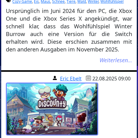
Cozy Game
,
Eis
,
Maus
,
Schnee
,
Tiere
,
Wald
,
Winter
,
Wohlfühlspiel
Ursprünglich im Juni 2024 für den PC, die Xbox
One und die Xbox Series X angekündigt, war
schnell klar, dass das Wohlfühlspiel Winter
Burrow auch eine Version für die Switch
erhalten wird. Diese erschien zusammen mit
den anderen Ausgaben im November 2025.
Weiterlesen…
Eric Ebelt
22.08.2025 09:00