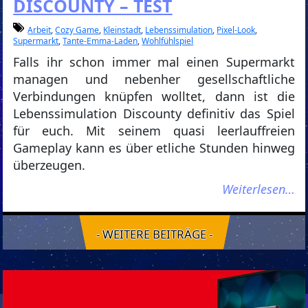
DISCOUNTY – TEST
Arbeit
,
Cozy Game
,
Kleinstadt
,
Lebenssimulation
,
Pixel-Look
,
Supermarkt
,
Tante-Emma-Laden
,
Wohlfühlspiel
Falls ihr schon immer mal einen Supermarkt
managen und nebenher gesellschaftliche
Verbindungen knüpfen wolltet, dann ist die
Lebenssimulation Discounty definitiv das Spiel
für euch. Mit seinem quasi leerlauffreien
Gameplay kann es über etliche Stunden hinweg
überzeugen.
Weiterlesen…
- WEITERE BEITRÄGE -