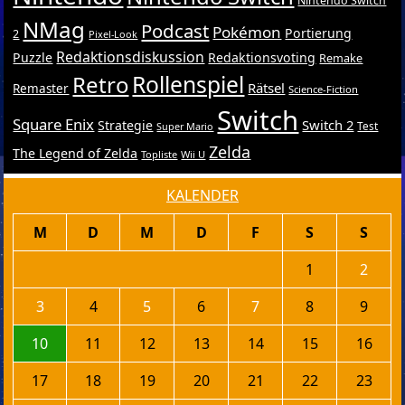
Nintendo Switch
NMag
Podcast
Pokémon
Portierung
2
Pixel-Look
Redaktionsdiskussion
Puzzle
Redaktionsvoting
Remake
Retro
Rollenspiel
Rätsel
Remaster
Science-Fiction
Switch
Square Enix
Switch 2
Strategie
Test
Super Mario
Zelda
The Legend of Zelda
Topliste
Wii U
KALENDER
M
D
M
D
F
S
S
1
2
3
4
5
6
7
8
9
10
11
12
13
14
15
16
17
18
19
20
21
22
23