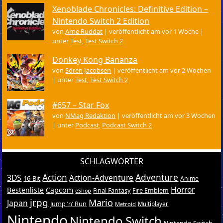
Xenoblade Chronicles: Definitive Edition –
Nintendo Switch 2 Edition
von
Arne Ruddat
|
veröffentlicht am vor 1 Woche
|
unter
Test
,
Test Switch 2
Donkey Kong Bananza
von
Sören Jacobsen
|
veröffentlicht am vor 2 Wochen
|
unter
Test
,
Test Switch 2
#657 – Star Fox
von
NMag Redaktion
|
veröffentlicht am vor 3 Wochen
|
unter
Podcast
,
Podcast Switch 2
SCHLAGWÖRTER
Action
Adventure
3DS
Action-Adventure
16-Bit
Anime
Horror
Bestenliste
Capcom
Final Fantasy
Fire Emblem
eShop
jrpg
Mario
Japan
Jump ’n’ Run
Metroid
Multiplayer
Nintendo
Nintendo Switch