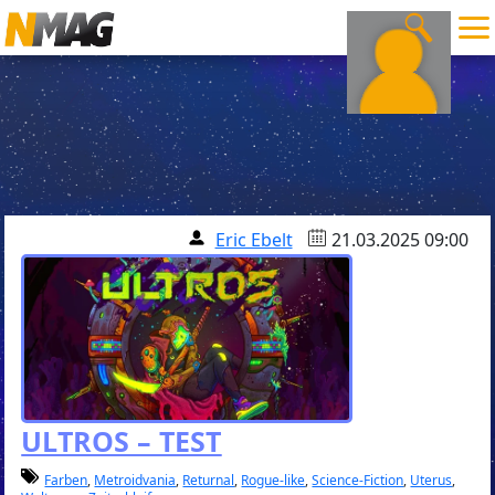
Eric Ebelt
21.03.2025 09:00
ULTROS – TEST
Farben
,
Metroidvania
,
Returnal
,
Rogue-like
,
Science-Fiction
,
Uterus
,