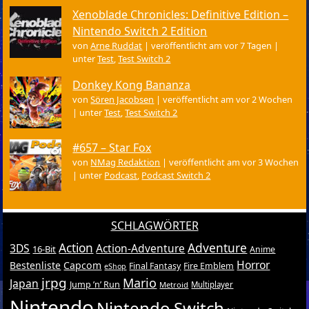
Xenoblade Chronicles: Definitive Edition –
Nintendo Switch 2 Edition
von
Arne Ruddat
|
veröffentlicht am vor 7 Tagen
|
unter
Test
,
Test Switch 2
Donkey Kong Bananza
von
Sören Jacobsen
|
veröffentlicht am vor 2 Wochen
|
unter
Test
,
Test Switch 2
#657 – Star Fox
von
NMag Redaktion
|
veröffentlicht am vor 3 Wochen
|
unter
Podcast
,
Podcast Switch 2
SCHLAGWÖRTER
Action
Adventure
3DS
Action-Adventure
16-Bit
Anime
Horror
Bestenliste
Capcom
Final Fantasy
Fire Emblem
eShop
jrpg
Mario
Japan
Jump ’n’ Run
Metroid
Multiplayer
Nintendo
Nintendo Switch