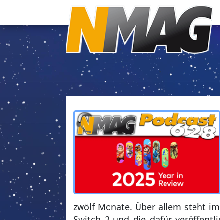
zwölf Monate. Über allem steht im
Switch 2 und die dafür veröffentl