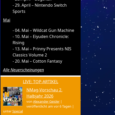
29. April – Nintendo Switch
Sports
Mai
04. Mai – Wildcat Gun Machine
10. Mai – Eiyuden Chronicle:
Rising
13. Mai – Prinny Presents NIS
Classics Volume 2
20. Mai – Cotton Fantasy
Alle Neuerscheinungen
LIVE: TOP-ARTIKEL
NMag-Vorschau 2.
Halbjahr 2026
von
Alexander Geisler
|
veröffentlicht am vor 6 Tagen
|
unter
Special