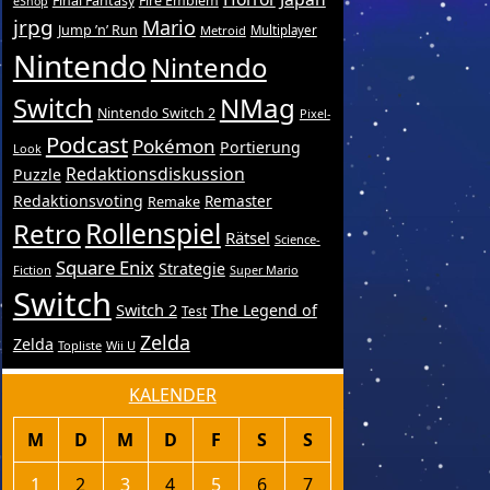
Final Fantasy
Fire Emblem
eShop
jrpg
Mario
Jump ’n’ Run
Metroid
Multiplayer
Nintendo
Nintendo
Switch
NMag
Nintendo Switch 2
Pixel-
Podcast
Pokémon
Portierung
Look
Redaktionsdiskussion
Puzzle
Redaktionsvoting
Remake
Remaster
Retro
Rollenspiel
Rätsel
Science-
Square Enix
Strategie
Fiction
Super Mario
Switch
Switch 2
The Legend of
Test
Zelda
Zelda
Topliste
Wii U
KALENDER
M
D
M
D
F
S
S
1
2
3
4
5
6
7