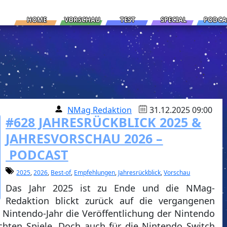
HOME
VORSCHAU
TEST
SPECIAL
PODCA
NMag Redaktion
31.12.2025 09:00
#628 JAHRESRÜCKBLICK 2025 &
JAHRESVORSCHAU 2026 –
PODCAST
2025
,
2026
,
Best-of
,
Empfehlungen
,
Jahresrückblick
,
Vorschau
Das Jahr 2025 ist zu Ende und die NMag-
Redaktion blickt zurück auf die vergangenen
 Nintendo-Jahr die Veröffentlichung der Nintendo
ichten Spiele. Doch auch für die Nintendo Switch