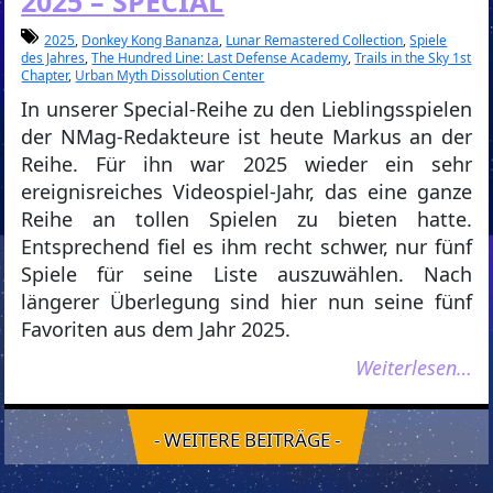
2025 – SPECIAL
2025
,
Donkey Kong Bananza
,
Lunar Remastered Collection
,
Spiele
des Jahres
,
The Hundred Line: Last Defense Academy
,
Trails in the Sky 1st
Chapter
,
Urban Myth Dissolution Center
In unserer Special-Reihe zu den Lieblingsspielen
der NMag-Redakteure ist heute Markus an der
Reihe. Für ihn war 2025 wieder ein sehr
ereignisreiches Videospiel-Jahr, das eine ganze
Reihe an tollen Spielen zu bieten hatte.
Entsprechend fiel es ihm recht schwer, nur fünf
Spiele für seine Liste auszuwählen. Nach
längerer Überlegung sind hier nun seine fünf
Favoriten aus dem Jahr 2025.
Weiterlesen…
- WEITERE BEITRÄGE -