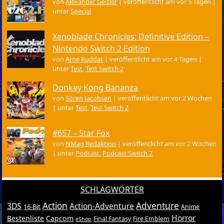
von
Alexander Geisler
|
veröffentlicht am vor 5 Tagen
|
unter
Special
Xenoblade Chronicles: Definitive Edition –
Nintendo Switch 2 Edition
von
Arne Ruddat
|
veröffentlicht am vor 4 Tagen
|
unter
Test
,
Test Switch 2
Donkey Kong Bananza
von
Sören Jacobsen
|
veröffentlicht am vor 2 Wochen
|
unter
Test
,
Test Switch 2
#657 – Star Fox
von
NMag Redaktion
|
veröffentlicht am vor 2 Wochen
|
unter
Podcast
,
Podcast Switch 2
SCHLAGWÖRTER
Action
Adventure
3DS
Action-Adventure
16-Bit
Anime
Horror
Bestenliste
Capcom
Final Fantasy
Fire Emblem
eShop