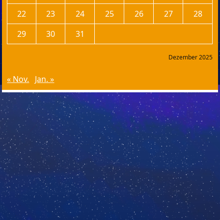
22
23
24
25
26
27
28
29
30
31
Dezember 2025
« Nov.
Jan. »