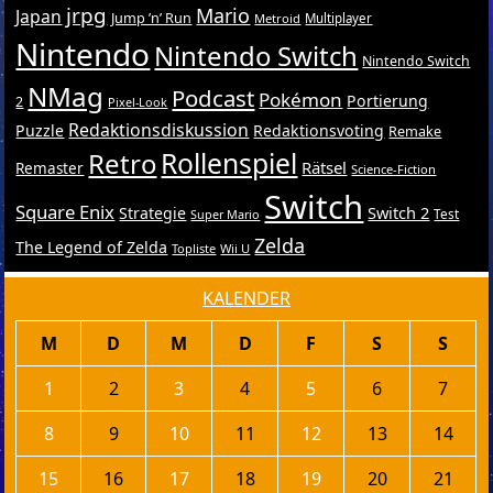
jrpg
Mario
Japan
Jump ’n’ Run
Metroid
Multiplayer
Nintendo
Nintendo Switch
Nintendo Switch
NMag
Podcast
Pokémon
Portierung
2
Pixel-Look
Redaktionsdiskussion
Puzzle
Redaktionsvoting
Remake
Retro
Rollenspiel
Rätsel
Remaster
Science-Fiction
Switch
Square Enix
Switch 2
Strategie
Test
Super Mario
Zelda
The Legend of Zelda
Topliste
Wii U
KALENDER
M
D
M
D
F
S
S
1
2
3
4
5
6
7
8
9
10
11
12
13
14
15
16
17
18
19
20
21