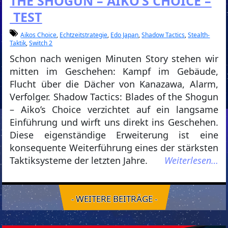
THE SHOGUN – AIKO’S CHOICE –
TEST
Aikos Choice
,
Echtzeitstrategie
,
Edo Japan
,
Shadow Tactics
,
Stealth-
Taktik
,
Switch 2
Schon nach wenigen Minuten Story stehen wir
mitten im Geschehen: Kampf im Gebäude,
Flucht über die Dächer von Kanazawa, Alarm,
Verfolger. Shadow Tactics: Blades of the Shogun
– Aiko’s Choice verzichtet auf ein langsame
Einführung und wirft uns direkt ins Geschehen.
Diese eigenständige Erweiterung ist eine
konsequente Weiterführung eines der stärksten
Taktiksysteme der letzten Jahre.
Weiterlesen…
- WEITERE BEITRÄGE -