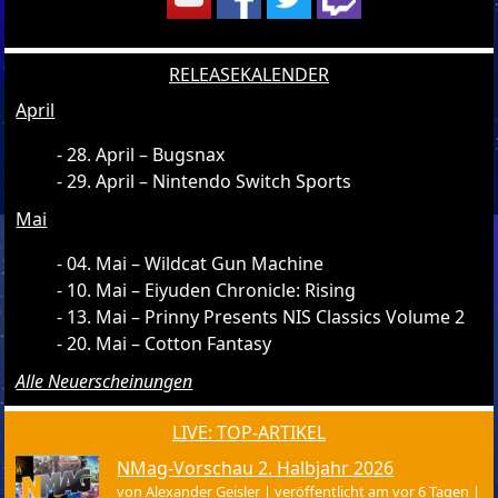
RELEASEKALENDER
April
28. April – Bugsnax
29. April – Nintendo Switch Sports
Mai
04. Mai – Wildcat Gun Machine
10. Mai – Eiyuden Chronicle: Rising
13. Mai – Prinny Presents NIS Classics Volume 2
20. Mai – Cotton Fantasy
Alle Neuerscheinungen
LIVE: TOP-ARTIKEL
NMag-Vorschau 2. Halbjahr 2026
von
Alexander Geisler
|
veröffentlicht am vor 6 Tagen
|