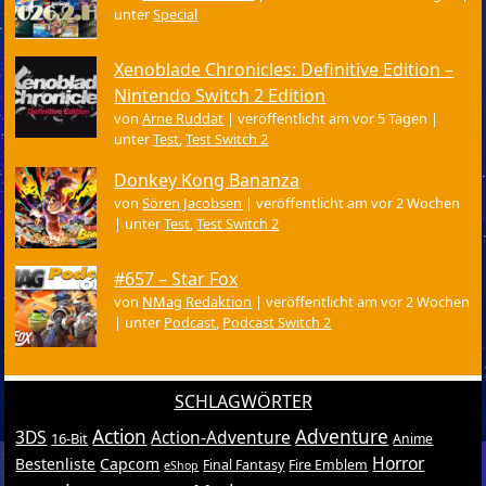
unter
Special
Xenoblade Chronicles: Definitive Edition –
Nintendo Switch 2 Edition
von
Arne Ruddat
|
veröffentlicht am vor 5 Tagen
|
unter
Test
,
Test Switch 2
Donkey Kong Bananza
von
Sören Jacobsen
|
veröffentlicht am vor 2 Wochen
|
unter
Test
,
Test Switch 2
#657 – Star Fox
von
NMag Redaktion
|
veröffentlicht am vor 2 Wochen
|
unter
Podcast
,
Podcast Switch 2
SCHLAGWÖRTER
Action
Adventure
3DS
Action-Adventure
16-Bit
Anime
Horror
Bestenliste
Capcom
Final Fantasy
Fire Emblem
eShop