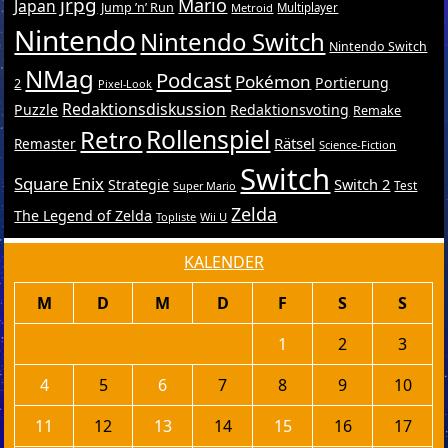
jrpg
Mario
Japan
Jump ’n’ Run
Metroid
Multiplayer
Nintendo
Nintendo Switch
Nintendo Switch
NMag
Podcast
Pokémon
Portierung
2
Pixel-Look
Redaktionsdiskussion
Puzzle
Redaktionsvoting
Remake
Retro
Rollenspiel
Rätsel
Remaster
Science-Fiction
Switch
Square Enix
Switch 2
Strategie
Test
Super Mario
Zelda
The Legend of Zelda
Topliste
Wii U
KALENDER
M
D
M
D
F
S
S
1
2
3
4
5
6
7
8
9
10
11
12
13
14
15
16
17