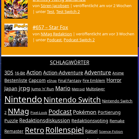
von
Sören Jacobsen
|
veröffentlicht am vor 2 Wochen
|
unter
Test
,
Test Switch 2
#657 – Star Fox
von
NMag Redaktion
|
veröffentlicht am vor 3 Wochen
|
unter
Podcast
,
Podcast Switch 2
SCHLAGWÖRTER
Action
Adventure
3DS
Action-Adventure
16-Bit
Anime
Horror
Bestenliste
Capcom
Final Fantasy
Fire Emblem
eShop
jrpg
Mario
Japan
Jump ’n’ Run
Metroid
Multiplayer
Nintendo
Nintendo Switch
Nintendo Switch
NMag
Podcast
Pokémon
Portierung
2
Pixel-Look
Redaktionsdiskussion
Puzzle
Redaktionsvoting
Remake
Retro
Rollenspiel
Rätsel
Remaster
Science-Fiction