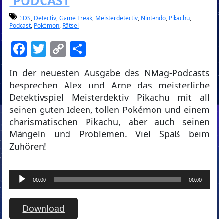
PODCAST
3DS
,
Detectiv
,
Game Freak
,
Meisterdetectiv
,
Nintendo
,
Pikachu
,
Podcast
,
Pokémon
,
Rätsel
Facebook
Twitter
Copy
Teilen
Link
In der neuesten Ausgabe des NMag-Podcasts
besprechen Alex und Arne das meisterliche
Detektivspiel Meisterdektiv Pikachu mit all
seinen guten Ideen, tollen Pokémon und einem
charismatischen Pikachu, aber auch seinen
Mängeln und Problemen. Viel Spaß beim
Zuhören!
Audio-
00:00
00:00
Player
Download