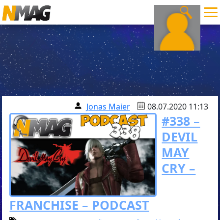
Jonas Maier
08.07.2020 11:13
#338 –
DEVIL
MAY
CRY –
FRANCHISE – PODCAST