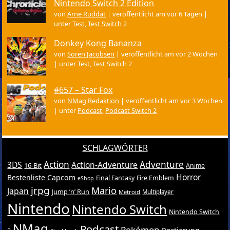
Nintendo Switch 2 Edition
von
Arne Ruddat
|
veröffentlicht am vor 6 Tagen
|
unter
Test
,
Test Switch 2
Donkey Kong Bananza
von
Sören Jacobsen
|
veröffentlicht am vor 2 Wochen
|
unter
Test
,
Test Switch 2
#657 – Star Fox
von
NMag Redaktion
|
veröffentlicht am vor 3 Wochen
|
unter
Podcast
,
Podcast Switch 2
SCHLAGWÖRTER
Action
Adventure
3DS
Action-Adventure
16-Bit
Anime
Horror
Bestenliste
Capcom
Final Fantasy
Fire Emblem
eShop
jrpg
Mario
Japan
Jump ’n’ Run
Metroid
Multiplayer
Nintendo
Nintendo Switch
Nintendo Switch
NMag
Podcast
Pokémon