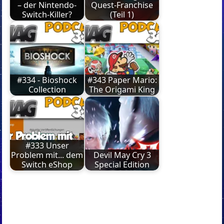
– der Nintendo-
Quest-Franchise
Switch-Killer?
(Teil 1)
#334 - Bioshock
#343 Paper Mario:
Collection
The Origami King
#333 Unser
Problem mit... dem
Devil May Cry 3
Switch eShop
Special Edition