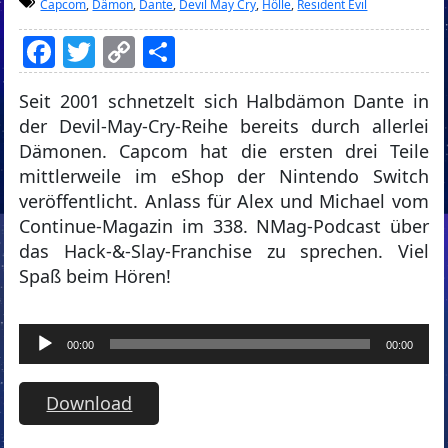
Capcom
,
Dämon
,
Dante
,
Devil May Cry
,
Hölle
,
Resident Evil
Facebook
Twitter
Copy
Teilen
Link
Seit 2001 schnetzelt sich Halbdämon Dante in
der Devil-May-Cry-Reihe bereits durch allerlei
Dämonen. Capcom hat die ersten drei Teile
mittlerweile im eShop der Nintendo Switch
veröffentlicht. Anlass für Alex und Michael vom
Continue-Magazin im 338. NMag-Podcast über
das Hack-&-Slay-Franchise zu sprechen. Viel
Spaß beim Hören!
Audio-
00:00
00:00
Player
Download