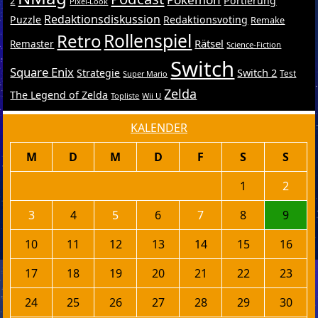
Portierung
2
Pixel-Look
Redaktionsdiskussion
Puzzle
Redaktionsvoting
Remake
Retro
Rollenspiel
Rätsel
Remaster
Science-Fiction
Switch
Square Enix
Switch 2
Strategie
Test
Super Mario
Zelda
The Legend of Zelda
Topliste
Wii U
KALENDER
M
D
M
D
F
S
S
1
2
3
4
5
6
7
8
9
10
11
12
13
14
15
16
17
18
19
20
21
22
23
24
25
26
27
28
29
30