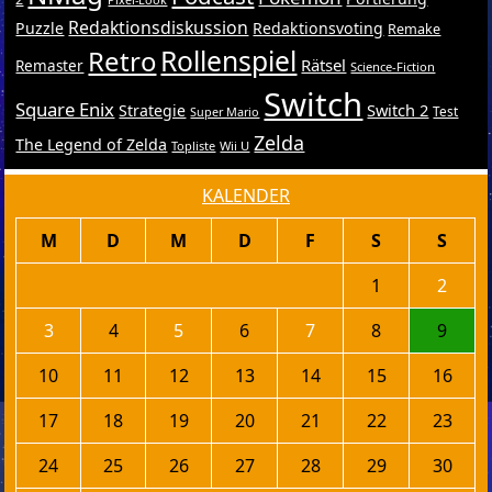
Redaktionsdiskussion
Puzzle
Redaktionsvoting
Remake
Retro
Rollenspiel
Rätsel
Remaster
Science-Fiction
Switch
Square Enix
Switch 2
Strategie
Test
Super Mario
Zelda
The Legend of Zelda
Topliste
Wii U
KALENDER
M
D
M
D
F
S
S
1
2
3
4
5
6
7
8
9
10
11
12
13
14
15
16
17
18
19
20
21
22
23
24
25
26
27
28
29
30