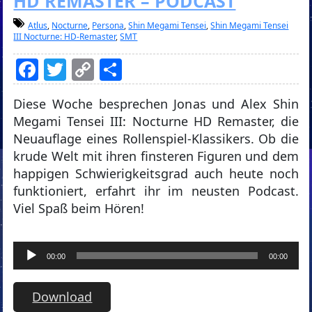
HD REMASTER – PODCAST
Atlus
,
Nocturne
,
Persona
,
Shin Megami Tensei
,
Shin Megami Tensei
III Nocturne: HD-Remaster
,
SMT
Facebook
Twitter
Copy
Teilen
Link
Diese Woche besprechen Jonas und Alex Shin
Megami Tensei III: Nocturne HD Remaster, die
Neuauflage eines Rollenspiel-Klassikers. Ob die
krude Welt mit ihren finsteren Figuren und dem
happigen Schwierigkeitsgrad auch heute noch
funktioniert, erfahrt ihr im neusten Podcast.
Viel Spaß beim Hören!
Audio-
00:00
00:00
Player
Download