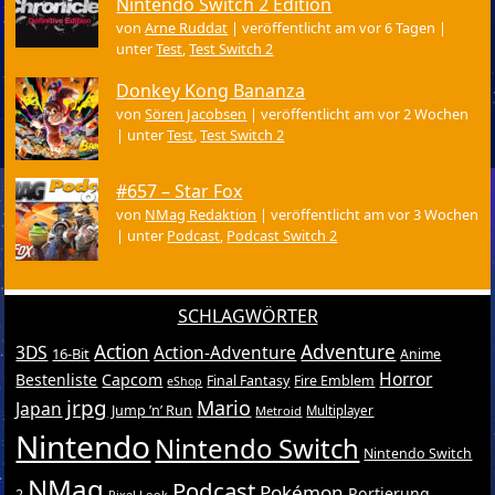
Nintendo Switch 2 Edition
von
Arne Ruddat
|
veröffentlicht am vor 6 Tagen
|
unter
Test
,
Test Switch 2
Donkey Kong Bananza
von
Sören Jacobsen
|
veröffentlicht am vor 2 Wochen
|
unter
Test
,
Test Switch 2
#657 – Star Fox
von
NMag Redaktion
|
veröffentlicht am vor 3 Wochen
|
unter
Podcast
,
Podcast Switch 2
SCHLAGWÖRTER
Action
Adventure
3DS
Action-Adventure
16-Bit
Anime
Horror
Bestenliste
Capcom
Final Fantasy
Fire Emblem
eShop
jrpg
Mario
Japan
Jump ’n’ Run
Metroid
Multiplayer
Nintendo
Nintendo Switch
Nintendo Switch
NMag
Podcast
Pokémon
Portierung
2
Pixel-Look