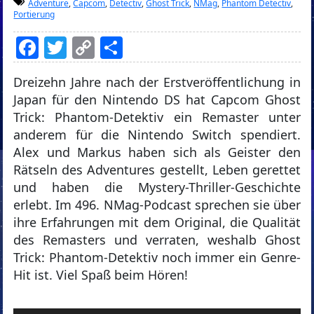
Adventure
,
Capcom
,
Detectiv
,
Ghost Trick
,
NMag
,
Phantom Detectiv
,
Portierung
Facebook
Twitter
Copy
Teilen
Link
Dreizehn Jahre nach der Erstveröffentlichung in
Japan für den Nintendo DS hat Capcom Ghost
Trick: Phantom-Detektiv ein Remaster unter
anderem für die Nintendo Switch spendiert.
Alex und Markus haben sich als Geister den
Rätseln des Adventures gestellt, Leben gerettet
und haben die Mystery-Thriller-Geschichte
erlebt. Im 496. NMag-Podcast sprechen sie über
ihre Erfahrungen mit dem Original, die Qualität
des Remasters und verraten, weshalb Ghost
Trick: Phantom-Detektiv noch immer ein Genre-
Hit ist. Viel Spaß beim Hören!