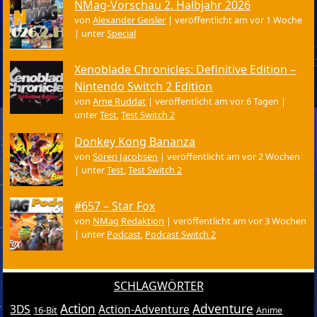
NMag-Vorschau 2. Halbjahr 2026
von
Alexander Geisler
|
veröffentlicht am vor 1 Woche
|
unter
Special
Xenoblade Chronicles: Definitive Edition –
Nintendo Switch 2 Edition
von
Arne Ruddat
|
veröffentlicht am vor 6 Tagen
|
unter
Test
,
Test Switch 2
Donkey Kong Bananza
von
Sören Jacobsen
|
veröffentlicht am vor 2 Wochen
|
unter
Test
,
Test Switch 2
#657 – Star Fox
von
NMag Redaktion
|
veröffentlicht am vor 3 Wochen
|
unter
Podcast
,
Podcast Switch 2
SCHLAGWÖRTER
Action
Adventure
3DS
Action-Adventure
16-Bit
Anime