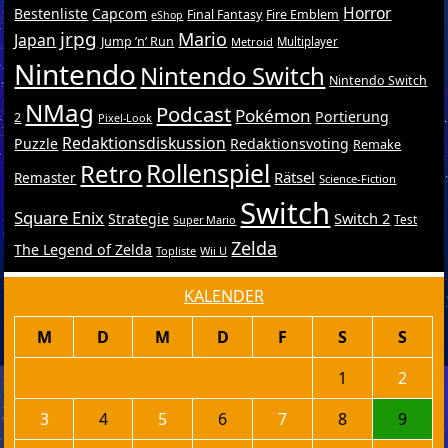
Horror
Bestenliste
Capcom
Final Fantasy
Fire Emblem
eShop
jrpg
Mario
Japan
Jump ’n’ Run
Metroid
Multiplayer
Nintendo
Nintendo Switch
Nintendo Switch
NMag
Podcast
Pokémon
Portierung
2
Pixel-Look
Redaktionsdiskussion
Puzzle
Redaktionsvoting
Remake
Retro
Rollenspiel
Rätsel
Remaster
Science-Fiction
Switch
Square Enix
Switch 2
Strategie
Test
Super Mario
Zelda
The Legend of Zelda
Topliste
Wii U
KALENDER
M
D
M
D
F
S
S
1
2
3
4
5
6
7
8
9