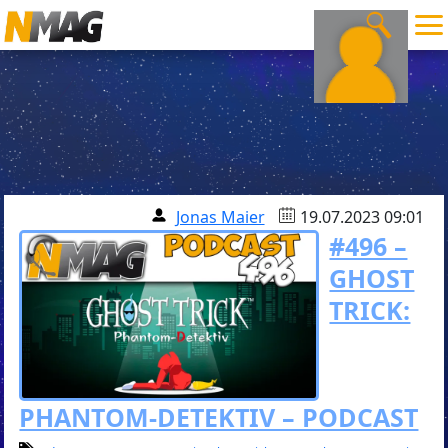
Jonas Maier
19.07.2023 09:01
#496 –
GHOST
TRICK:
PHANTOM-DETEKTIV – PODCAST