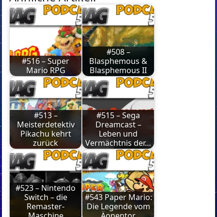
#508 –
#516 – Super
Blasphemous &
Mario RPG
Blasphemous II
#513 –
#515 – Sega
Meisterdetektiv
Dreamcast –
Pikachu kehrt
Leben und
zurück
Vermächtnis der…
#523 – Nintendo
Switch – die
#543 Paper Mario:
Remaster-
Die Legende vom
Maschine
Äonentor