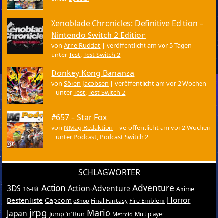
Xenoblade Chronicles: Definitive Edition –
Nintendo Switch 2 Edition
von
Arne Ruddat
|
veröffentlicht am vor 5 Tagen
|
unter
Test
,
Test Switch 2
Donkey Kong Bananza
von
Sören Jacobsen
|
veröffentlicht am vor 2 Wochen
|
unter
Test
,
Test Switch 2
#657 – Star Fox
von
NMag Redaktion
|
veröffentlicht am vor 2 Wochen
|
unter
Podcast
,
Podcast Switch 2
SCHLAGWÖRTER
Action
Adventure
3DS
Action-Adventure
16-Bit
Anime
Horror
Bestenliste
Capcom
Final Fantasy
Fire Emblem
eShop
jrpg
Mario
Japan
Jump ’n’ Run
Metroid
Multiplayer