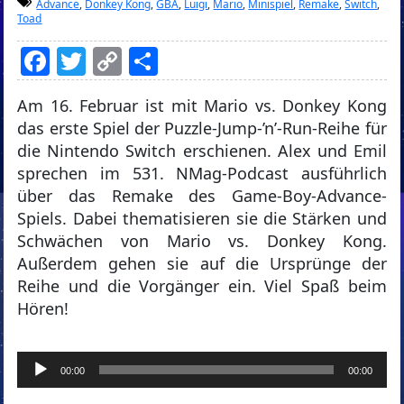
Advance
,
Donkey Kong
,
GBA
,
Luigi
,
Mario
,
Minispiel
,
Remake
,
Switch
,
Toad
Facebook
Twitter
Copy
Teilen
Link
Am 16. Februar ist mit Mario vs. Donkey Kong
das erste Spiel der Puzzle-Jump-’n’-Run-Reihe für
die Nintendo Switch erschienen. Alex und Emil
sprechen im 531. NMag-Podcast ausführlich
über das Remake des Game-Boy-Advance-
Spiels. Dabei thematisieren sie die Stärken und
Schwächen von Mario vs. Donkey Kong.
Außerdem gehen sie auf die Ursprünge der
Reihe und die Vorgänger ein. Viel Spaß beim
Hören!
Audio-
00:00
00:00
Player