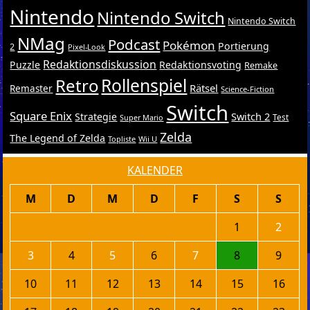
Nintendo
Nintendo Switch
Nintendo Switch
NMag
Podcast
Pokémon
Portierung
2
Pixel-Look
Redaktionsdiskussion
Puzzle
Redaktionsvoting
Remake
Retro
Rollenspiel
Rätsel
Remaster
Science-Fiction
Switch
Square Enix
Switch 2
Strategie
Test
Super Mario
Zelda
The Legend of Zelda
Topliste
Wii U
KALENDER
M
D
M
D
F
S
S
1
2
3
4
5
6
7
8
9
10
11
12
13
14
15
16