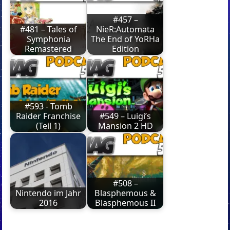
#457 –
#481 – Tales of
NieR:Automata
Symphonia
The End of YoRHa
Remastered
Edition
#593 - Tomb
Raider Franchise
#549 – Luigi’s
(Teil 1)
Mansion 2 HD
#508 –
Nintendo im Jahr
Blasphemous &
2016
Blasphemous II