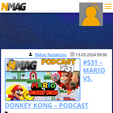
NMag Redaktion
13.03.2024 09:00
#531 –
MARIO
VS.
DONKEY KONG – PODCAST