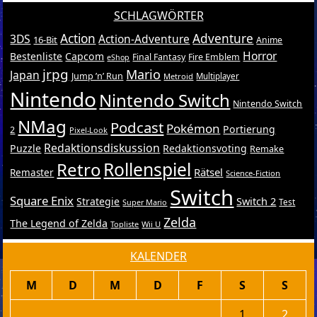
SCHLAGWÖRTER
Action
Adventure
3DS
Action-Adventure
16-Bit
Anime
Horror
Bestenliste
Capcom
Final Fantasy
Fire Emblem
eShop
jrpg
Mario
Japan
Jump ’n’ Run
Metroid
Multiplayer
Nintendo
Nintendo Switch
Nintendo Switch
NMag
Podcast
Pokémon
Portierung
2
Pixel-Look
Redaktionsdiskussion
Puzzle
Redaktionsvoting
Remake
Retro
Rollenspiel
Rätsel
Remaster
Science-Fiction
Switch
Square Enix
Switch 2
Strategie
Test
Super Mario
Zelda
The Legend of Zelda
Topliste
Wii U
KALENDER
M
D
M
D
F
S
S
1
2