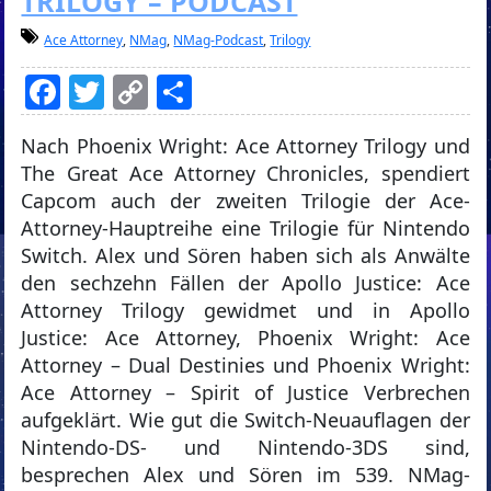
TRILOGY – PODCAST
Ace Attorney
,
NMag
,
NMag-Podcast
,
Trilogy
Facebook
Twitter
Copy
Teilen
Link
Nach Phoenix Wright: Ace Attorney Trilogy und
The Great Ace Attorney Chronicles, spendiert
Capcom auch der zweiten Trilogie der Ace-
Attorney-Hauptreihe eine Trilogie für Nintendo
Switch. Alex und Sören haben sich als Anwälte
den sechzehn Fällen der Apollo Justice: Ace
Attorney Trilogy gewidmet und in Apollo
Justice: Ace Attorney, Phoenix Wright: Ace
Attorney – Dual Destinies und Phoenix Wright:
Ace Attorney – Spirit of Justice Verbrechen
aufgeklärt. Wie gut die Switch-Neuauflagen der
Nintendo-DS- und Nintendo-3DS sind,
besprechen Alex und Sören im 539. NMag-