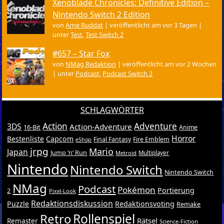
Xenoblade Chronicles: Definitive Edition –
Nintendo Switch 2 Edition
von
Arne Ruddat
|
veröffentlicht am vor 3 Tagen
|
unter
Test
,
Test Switch 2
#657 – Star Fox
von
NMag Redaktion
|
veröffentlicht am vor 2 Wochen
|
unter
Podcast
,
Podcast Switch 2
SCHLAGWÖRTER
Action
Adventure
3DS
Action-Adventure
16-Bit
Anime
Horror
Bestenliste
Capcom
Final Fantasy
Fire Emblem
eShop
jrpg
Mario
Japan
Jump ’n’ Run
Metroid
Multiplayer
Nintendo
Nintendo Switch
Nintendo Switch
NMag
Podcast
Pokémon
Portierung
2
Pixel-Look
Redaktionsdiskussion
Puzzle
Redaktionsvoting
Remake
Retro
Rollenspiel
Rätsel
Remaster
Science-Fiction