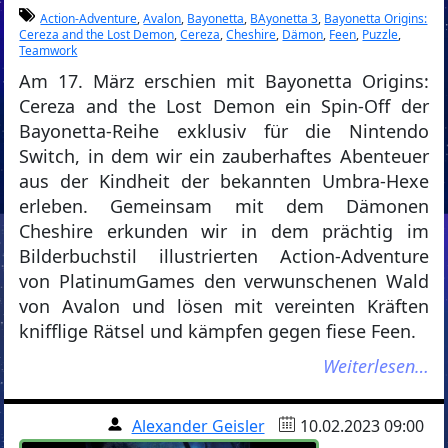
Action-Adventure
,
Avalon
,
Bayonetta
,
BAyonetta 3
,
Bayonetta Origins:
Cereza and the Lost Demon
,
Cereza
,
Cheshire
,
Dämon
,
Feen
,
Puzzle
,
Teamwork
Am 17. März erschien mit Bayonetta Origins:
Cereza and the Lost Demon ein Spin-Off der
Bayonetta-Reihe exklusiv für die Nintendo
Switch, in dem wir ein zauberhaftes Abenteuer
aus der Kindheit der bekannten Umbra-Hexe
erleben. Gemeinsam mit dem Dämonen
Cheshire erkunden wir in dem prächtig im
Bilderbuchstil illustrierten Action-Adventure
von PlatinumGames den verwunschenen Wald
von Avalon und lösen mit vereinten Kräften
knifflige Rätsel und kämpfen gegen fiese Feen.
Weiterlesen…
Alexander Geisler
10.02.2023 09:00