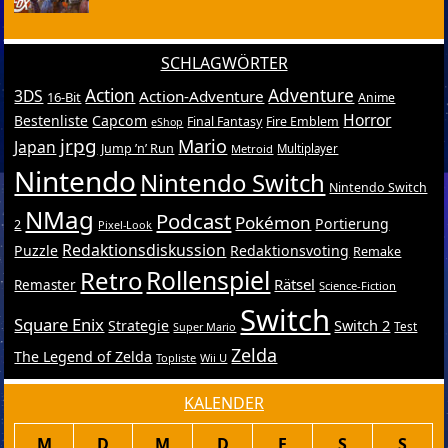
SCHLAGWÖRTER
Action
Adventure
3DS
Action-Adventure
16-Bit
Anime
Horror
Bestenliste
Capcom
Final Fantasy
Fire Emblem
eShop
jrpg
Mario
Japan
Jump ’n’ Run
Metroid
Multiplayer
Nintendo
Nintendo Switch
Nintendo Switch
NMag
Podcast
Pokémon
Portierung
2
Pixel-Look
Redaktionsdiskussion
Puzzle
Redaktionsvoting
Remake
Retro
Rollenspiel
Rätsel
Remaster
Science-Fiction
Switch
Square Enix
Switch 2
Strategie
Test
Super Mario
Zelda
The Legend of Zelda
Topliste
Wii U
KALENDER
M
D
M
D
F
S
S