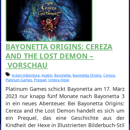
BAYONETTA ORIGINS: CEREZA
AND THE LOST DEMON –
VORSCHAU
Action-Adventure
,
Avalon
,
Bayonetta
,
Bayonetta Origins
,
Cereza
,
Platinum Games
,
Prequel
,
Umbra-Hexe
Platinum Games schickt Bayonetta am 17. März
2023 nur knapp fünf Monate nach Bayonetta 3
in ein neues Abenteuer. Bei Bayonetta Origins:
Cereza and the Lost Demon handelt es sich um
ein Prequel, das eine Geschichte aus der
Kindheit der Hexe in Illustrierten Bilderbuch-Stil