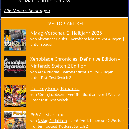
20. Mai – Cotton Fantasy
Alle Neuerscheinungen
LIVE: TOP-ARTIKEL
NMag-Vorschau 2. Halbjahr 2026
von
Alexander Geisler
|
veröffentlicht am vor 4 Tagen
|
unter
Special
Xenoblade Chronicles: Definitive Edition –
Nintendo Switch 2 Edition
von
Arne Ruddat
|
veröffentlicht am vor 3 Tagen
|
unter
Test
,
Test Switch 2
Donkey Kong Bananza
von
Sören Jacobsen
|
veröffentlicht am vor 1 Woche
|
unter
Test
,
Test Switch 2
#657 – Star Fox
von
NMag Redaktion
|
veröffentlicht am vor 2 Wochen
|
unter
Podcast
,
Podcast Switch 2