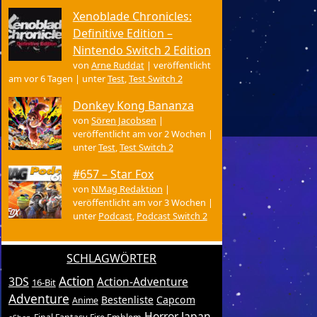
Xenoblade Chronicles:
Definitive Edition –
Nintendo Switch 2 Edition
von
Arne Ruddat
|
veröffentlicht
am vor 6 Tagen
|
unter
Test
,
Test Switch 2
Donkey Kong Bananza
von
Sören Jacobsen
|
veröffentlicht am vor 2 Wochen
|
unter
Test
,
Test Switch 2
#657 – Star Fox
von
NMag Redaktion
|
veröffentlicht am vor 3 Wochen
|
unter
Podcast
,
Podcast Switch 2
SCHLAGWÖRTER
Action
3DS
Action-Adventure
16-Bit
Adventure
Bestenliste
Capcom
Anime
Horror
Japan