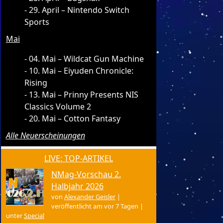
29. April – Nintendo Switch
Sports
Mai
04. Mai – Wildcat Gun Machine
10. Mai – Eiyuden Chronicle:
Rising
13. Mai – Prinny Presents NIS
Classics Volume 2
20. Mai – Cotton Fantasy
Alle Neuerscheinungen
LIVE: TOP-ARTIKEL
NMag-Vorschau 2.
Halbjahr 2026
von
Alexander Geisler
|
veröffentlicht am vor 7 Tagen
|
unter
Special