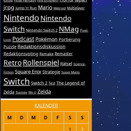
Final Fantasy
Fire Emblem
eShop
jrpg
Mario
Jump ’n’ Run
Metroid
Multiplayer
Nintendo
Nintendo
Switch
NMag
Nintendo Switch 2
Pixel-
Podcast
Pokémon
Portierung
Look
Redaktionsdiskussion
Puzzle
Redaktionsvoting
Remake
Remaster
Retro
Rollenspiel
Rätsel
Science-
Square Enix
Strategie
Fiction
Super Mario
Switch
Switch 2
The Legend of
Test
Zelda
Zelda
Topliste
Wii U
KALENDER
M
D
M
D
F
S
S
1
2