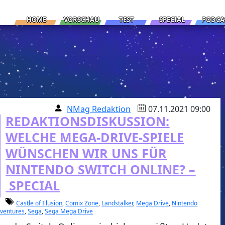
HOME
VORSCHAU
TEST
SPECIAL
PODCA
NMag Redaktion
07.11.2021 09:00
REDAKTIONSDISKUSSION:
WELCHE MEGA-DRIVE-SPIELE
WÜNSCHEN WIR UNS FÜR
NINTENDO SWITCH ONLINE? –
SPECIAL
Castle of Illusion
,
Comix Zone
,
Landstalker
,
Mega Drive
,
Nintendo
dventures
,
Sega
,
Sega Mega Drive