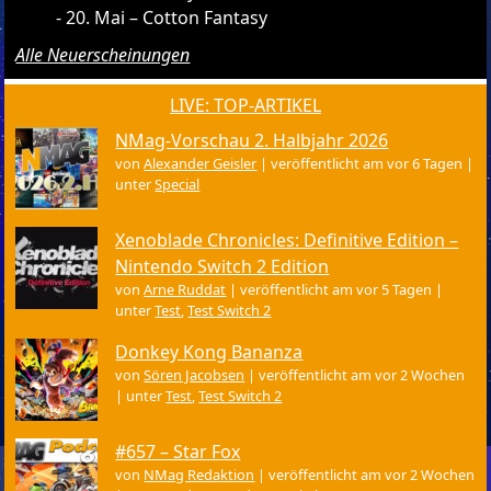
20. Mai – Cotton Fantasy
Alle Neuerscheinungen
LIVE: TOP-ARTIKEL
NMag-Vorschau 2. Halbjahr 2026
von
Alexander Geisler
|
veröffentlicht am vor 6 Tagen
|
unter
Special
Xenoblade Chronicles: Definitive Edition –
Nintendo Switch 2 Edition
von
Arne Ruddat
|
veröffentlicht am vor 5 Tagen
|
unter
Test
,
Test Switch 2
Donkey Kong Bananza
von
Sören Jacobsen
|
veröffentlicht am vor 2 Wochen
|
unter
Test
,
Test Switch 2
#657 – Star Fox
von
NMag Redaktion
|
veröffentlicht am vor 2 Wochen