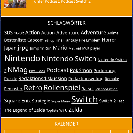
|
unter
Podcast
,
Podcast Switch 2
SCHLAGWÖRTER
Action
Adventure
3DS
Action-Adventure
16-Bit
Anime
Horror
Bestenliste
Capcom
Final Fantasy
Fire Emblem
eShop
jrpg
Mario
Japan
Jump ’n’ Run
Metroid
Multiplayer
Nintendo
Nintendo Switch
Nintendo Switch
NMag
Podcast
Pokémon
Portierung
2
Pixel-Look
Redaktionsdiskussion
Puzzle
Redaktionsvoting
Remake
Retro
Rollenspiel
Rätsel
Remaster
Science-Fiction
Switch
Square Enix
Switch 2
Strategie
Test
Super Mario
Zelda
The Legend of Zelda
Topliste
Wii U
KALENDER