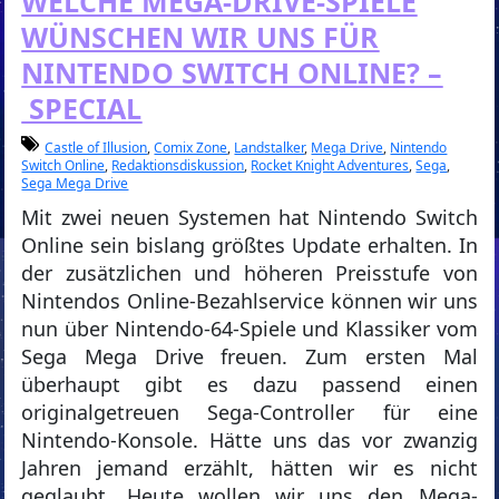
WELCHE MEGA-DRIVE-SPIELE
WÜNSCHEN WIR UNS FÜR
NINTENDO SWITCH ONLINE? –
SPECIAL
Castle of Illusion
,
Comix Zone
,
Landstalker
,
Mega Drive
,
Nintendo
Switch Online
,
Redaktionsdiskussion
,
Rocket Knight Adventures
,
Sega
,
Sega Mega Drive
Mit zwei neuen Systemen hat Nintendo Switch
Online sein bislang größtes Update erhalten. In
der zusätzlichen und höheren Preisstufe von
Nintendos Online-Bezahlservice können wir uns
nun über Nintendo-64-Spiele und Klassiker vom
Sega Mega Drive freuen. Zum ersten Mal
überhaupt gibt es dazu passend einen
originalgetreuen Sega-Controller für eine
Nintendo-Konsole. Hätte uns das vor zwanzig
Jahren jemand erzählt, hätten wir es nicht
geglaubt. Heute wollen wir uns den Mega-