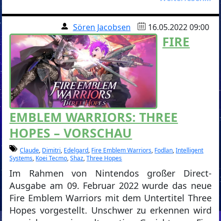
Sören Jacobsen
16.05.2022 09:00
FIRE
EMBLEM WARRIORS: THREE
HOPES – VORSCHAU
Claude
,
Dimitri
,
Edelgard
,
Fire Emblem Warriors
,
Fodlan
,
Intelligent
Systems
,
Koei Tecmo
,
Shaz
,
Three Hopes
Im Rahmen von Nintendos großer Direct-
Ausgabe am 09. Februar 2022 wurde das neue
Fire Emblem Warriors mit dem Untertitel Three
Hopes vorgestellt. Unschwer zu erkennen wird