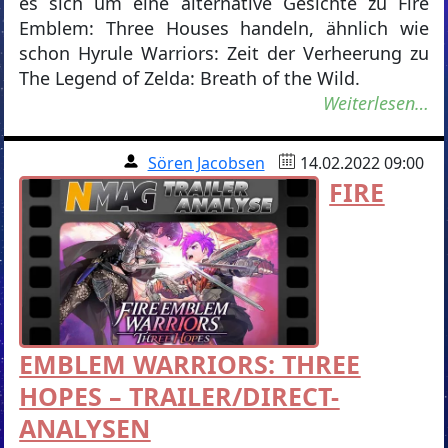
es sich um eine alternative Gesichte zu Fire
Emblem: Three Houses handeln, ähnlich wie
schon Hyrule Warriors: Zeit der Verheerung zu
The Legend of Zelda: Breath of the Wild.
Weiterlesen…
Sören Jacobsen
14.02.2022 09:00
FIRE
EMBLEM WARRIORS: THREE
HOPES – TRAILER/DIRECT-
ANALYSEN