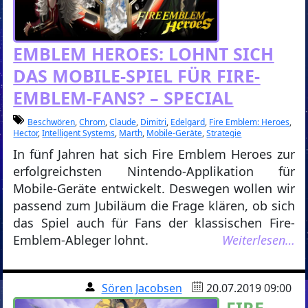
EMBLEM HEROES: LOHNT SICH
DAS MOBILE-SPIEL FÜR FIRE-
EMBLEM-FANS? – SPECIAL
Beschwören
,
Chrom
,
Claude
,
Dimitri
,
Edelgard
,
Fire Emblem: Heroes
,
Hector
,
Intelligent Systems
,
Marth
,
Mobile-Geräte
,
Strategie
In fünf Jahren hat sich Fire Emblem Heroes zur
erfolgreichsten Nintendo-Applikation für
Mobile-Geräte entwickelt. Deswegen wollen wir
passend zum Jubiläum die Frage klären, ob sich
das Spiel auch für Fans der klassischen Fire-
Emblem-Ableger lohnt.
Weiterlesen…
Sören Jacobsen
20.07.2019 09:00