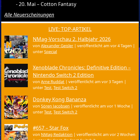
20. Mai – Cotton Fantasy
Alle Neuerscheinungen
LIVE: TOP-ARTIKEL
NMag-Vorschau 2. Halbjahr 2026
von
Alexander Geisler
|
veröffentlicht am vor 4 Tagen
|
unter
Special
Xenoblade Chronicles: Definitive Edition –
Nintendo Switch 2 Edition
von
Arne Ruddat
|
veröffentlicht am vor 3 Tagen
|
unter
Test
,
Test Switch 2
Donkey Kong Bananza
von
Sören Jacobsen
|
veröffentlicht am vor 1 Woche
|
unter
Test
,
Test Switch 2
#657 – Star Fox
von
NMag Redaktion
|
veröffentlicht am vor 2 Wochen