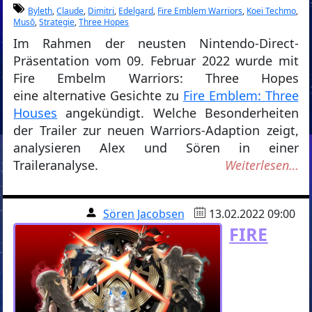
Byleth
,
Claude
,
Dimitri
,
Edelgard
,
Fire Emblem Warriors
,
Koei Techmo
,
Musō
,
Strategie
,
Three Hopes
Im Rahmen der neusten Nintendo-Direct-
Präsentation vom 09. Februar 2022 wurde mit
Fire Embelm Warriors: Three Hopes
eine alternative Gesichte zu
Fire Emblem: Three
Houses
angekündigt. Welche Besonderheiten
der Trailer zur neuen Warriors-Adaption zeigt,
analysieren Alex und Sören in einer
Traileranalyse.
Weiterlesen…
Sören Jacobsen
13.02.2022 09:00
FIRE