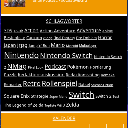
|
unter
Podcast
,
Podcast Switch 2
SCHLAGWÖRTER
Action
Adventure
3DS
Action-Adventure
16-Bit
Anime
Horror
Bestenliste
Capcom
Final Fantasy
Fire Emblem
eShop
jrpg
Mario
Japan
Jump ’n’ Run
Metroid
Multiplayer
Nintendo
Nintendo Switch
Nintendo Switch
NMag
Podcast
Pokémon
Portierung
2
Pixel-Look
Redaktionsdiskussion
Puzzle
Redaktionsvoting
Remake
Retro
Rollenspiel
Rätsel
Remaster
Science-Fiction
Switch
Square Enix
Switch 2
Strategie
Test
Super Mario
Zelda
The Legend of Zelda
Topliste
Wii U
KALENDER