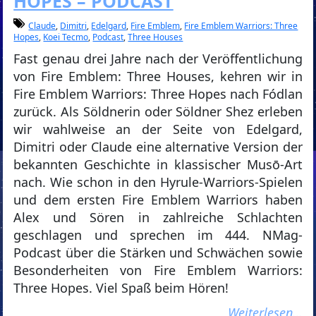
HOPES – PODCAST
Claude
,
Dimitri
,
Edelgard
,
Fire Emblem
,
Fire Emblem Warriors: Three
Hopes
,
Koei Tecmo
,
Podcast
,
Three Houses
Fast genau drei Jahre nach der Veröffentlichung
von Fire Emblem: Three Houses, kehren wir in
Fire Emblem Warriors: Three Hopes nach Fódlan
zurück. Als Söldnerin oder Söldner Shez erleben
wir wahlweise an der Seite von Edelgard,
Dimitri oder Claude eine alternative Version der
bekannten Geschichte in klassischer Musō-Art
nach. Wie schon in den Hyrule-Warriors-Spielen
und dem ersten Fire Emblem Warriors haben
Alex und Sören in zahlreiche Schlachten
geschlagen und sprechen im 444. NMag-
Podcast über die Stärken und Schwächen sowie
Besonderheiten von Fire Emblem Warriors:
Three Hopes. Viel Spaß beim Hören!
Weiterlesen…