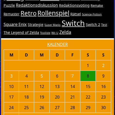
Redaktionsdiskussion
Puzzle
Redaktionsvoting
Remake
Retro
Rollenspiel
Rätsel
Remaster
Science-Fiction
Switch
Square Enix
Switch 2
Strategie
Test
Super Mario
Zelda
The Legend of Zelda
Topliste
Wii U
KALENDER
M
D
M
D
F
S
S
1
2
3
4
5
6
7
8
9
10
11
12
13
14
15
16
17
18
19
20
21
22
23
24
25
26
27
28
29
30