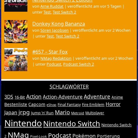
von
Arne Ruddat
|
veröffentlicht am vor 5 Tagen
|
unter
Test
,
Test Switch 2
Donkey Kong Bananza
von
Sören Jacobsen
|
veröffentlicht am vor 2 Wochen
|
unter
Test
,
Test Switch 2
#657 – Star Fox
von
NMag Redaktion
|
veröffentlicht am vor 2 Wochen
|
unter
Podcast
,
Podcast Switch 2
SCHLAGWÖRTER
Action
Adventure
3DS
Action-Adventure
16-Bit
Anime
Horror
Bestenliste
Capcom
Final Fantasy
Fire Emblem
eShop
jrpg
Mario
Japan
Jump ’n’ Run
Metroid
Multiplayer
Nintendo
Nintendo Switch
Nintendo Switch
NMag
Podcast
Pokémon
Portierung
2
Pixel-Look