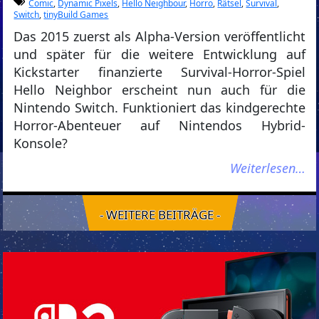
Comic
,
Dynamic Pixels
,
Hello Neighbour
,
Horro
,
Rätsel
,
Survival
,
Switch
,
tinyBuild Games
Das 2015 zuerst als Alpha-Version veröffentlicht
und später für die weitere Entwicklung auf
Kickstarter finanzierte Survival-Horror-Spiel
Hello Neighbor erscheint nun auch für die
Nintendo Switch. Funktioniert das kindgerechte
Horror-Abenteuer auf Nintendos Hybrid-
Konsole?
Weiterlesen…
- WEITERE BEITRÄGE -