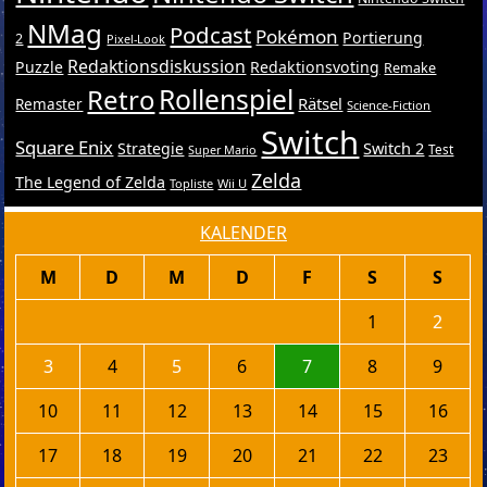
NMag
Podcast
Pokémon
Portierung
2
Pixel-Look
Redaktionsdiskussion
Puzzle
Redaktionsvoting
Remake
Retro
Rollenspiel
Rätsel
Remaster
Science-Fiction
Switch
Square Enix
Switch 2
Strategie
Test
Super Mario
Zelda
The Legend of Zelda
Topliste
Wii U
KALENDER
M
D
M
D
F
S
S
1
2
3
4
5
6
7
8
9
10
11
12
13
14
15
16
17
18
19
20
21
22
23