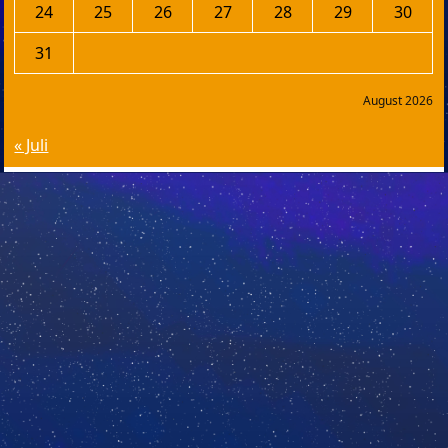
24
25
26
27
28
29
30
31
August 2026
« Juli