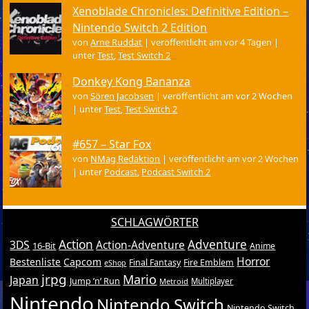
Xenoblade Chronicles: Definitive Edition –
Nintendo Switch 2 Edition
von
Arne Ruddat
|
veröffentlicht am vor 4 Tagen
|
unter
Test
,
Test Switch 2
Donkey Kong Bananza
von
Sören Jacobsen
|
veröffentlicht am vor 2 Wochen
|
unter
Test
,
Test Switch 2
#657 – Star Fox
von
NMag Redaktion
|
veröffentlicht am vor 2 Wochen
|
unter
Podcast
,
Podcast Switch 2
SCHLAGWÖRTER
Action
Adventure
3DS
Action-Adventure
16-Bit
Anime
Horror
Bestenliste
Capcom
Final Fantasy
Fire Emblem
eShop
jrpg
Mario
Japan
Jump ’n’ Run
Metroid
Multiplayer
Nintendo
Nintendo Switch
Nintendo Switch