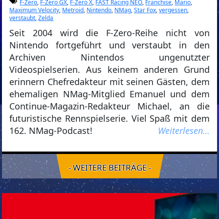
F-Zero
,
F-Zero GX
,
F-Zero X
,
FAST Racing NEO
,
Franchise
,
Mario
,
Maximum Velocity
,
Metroid
,
Nintendo
,
NMag
,
Star Fox
,
vergessen
,
verstaubt
,
Zelda
Seit 2004 wird die F-Zero-Reihe nicht von
Nintendo fortgeführt und verstaubt in den
Archiven Nintendos ungenutzter
Videospielserien. Aus keinem anderen Grund
erinnern Chefredakteur mit seinen Gästen, dem
ehemaligen NMag-Mitglied Emanuel und dem
Continue-Magazin-Redakteur Michael, an die
futuristische Rennspielserie. Viel Spaß mit dem
162. NMag-Podcast!
Weiterlesen…
- WEITERE BEITRÄGE -