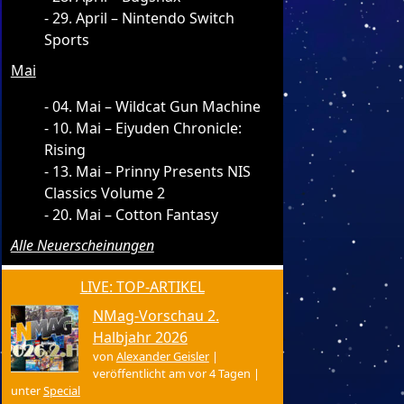
29. April – Nintendo Switch
Sports
Mai
04. Mai – Wildcat Gun Machine
10. Mai – Eiyuden Chronicle:
Rising
13. Mai – Prinny Presents NIS
Classics Volume 2
20. Mai – Cotton Fantasy
Alle Neuerscheinungen
LIVE: TOP-ARTIKEL
NMag-Vorschau 2.
Halbjahr 2026
von
Alexander Geisler
|
veröffentlicht am vor 4 Tagen
|
unter
Special