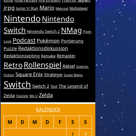
Final Fantasy
Fire Emblem
eShop
jrpg
Mario
Jump ’n’ Run
Metroid
Multiplayer
Nintendo
Nintendo
Switch
NMag
Nintendo Switch 2
Pixel-
Podcast
Pokémon
Portierung
Look
Redaktionsdiskussion
Puzzle
Redaktionsvoting
Remake
Remaster
Retro
Rollenspiel
Rätsel
Science-
Square Enix
Strategie
Fiction
Super Mario
Switch
Switch 2
The Legend of
Test
Zelda
Zelda
Topliste
Wii U
KALENDER
M
D
M
D
F
S
S
1
2