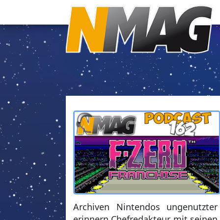
Archiven Nintendos ungenutzter
erinnern Chefredakteur mit seine