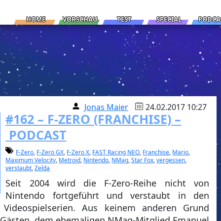
HOME
VORSCHAU
TEST
SPECIAL
PODCA
Jonas Maier
24.02.2017 10:27
#162 – F-ZERO (FRANCHISE) –
PODCAST
F-Zero
,
F-Zero GX
,
F-Zero X
,
FAST Racing NEO
,
Franchise
,
Mario
,
Maximum Velocity
,
Metroid
,
Nintendo
,
NMag
,
Star Fox
,
vergessen
,
verstaubt
,
Zelda
Seit 2004 wird die F-Zero-Reihe nicht von
Nintendo fortgeführt und verstaubt in den
 Videospielserien. Aus keinem anderen Grund
n Gästen, dem ehemaligen NMag-Mitglied Emanuel