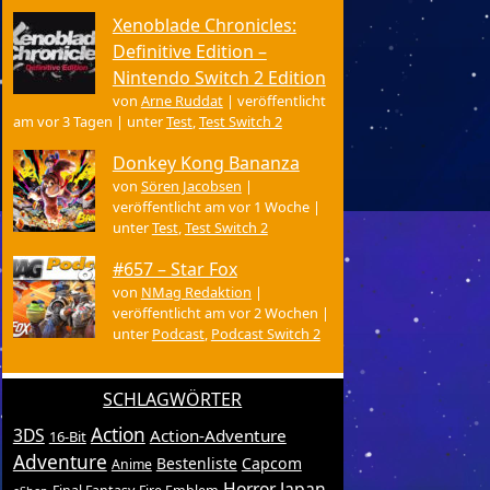
Xenoblade Chronicles:
Definitive Edition –
Nintendo Switch 2 Edition
von
Arne Ruddat
|
veröffentlicht
am vor 3 Tagen
|
unter
Test
,
Test Switch 2
Donkey Kong Bananza
von
Sören Jacobsen
|
veröffentlicht am vor 1 Woche
|
unter
Test
,
Test Switch 2
#657 – Star Fox
von
NMag Redaktion
|
veröffentlicht am vor 2 Wochen
|
unter
Podcast
,
Podcast Switch 2
SCHLAGWÖRTER
Action
3DS
Action-Adventure
16-Bit
Adventure
Bestenliste
Capcom
Anime
Horror
Japan