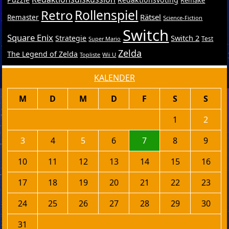
Retro
Rollenspiel
Rätsel
Remaster
Science-Fiction
Switch
Square Enix
Switch 2
Strategie
Test
Super Mario
Zelda
The Legend of Zelda
Topliste
Wii U
KALENDER
M
D
M
D
F
S
S
1
2
3
4
5
6
7
8
9
10
11
12
13
14
15
16
17
18
19
20
21
22
23
24
25
26
27
28
29
30
31