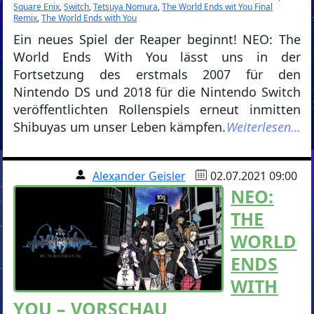
Square Enix
,
Switch
,
Tetsuya Nomura
,
The World Ends wit You Final
Remix
,
The World Ends with You
Ein neues Spiel der Reaper beginnt! NEO: The
World Ends With You lässt uns in der
Fortsetzung des erstmals 2007 für den
Nintendo DS und 2018 für die Nintendo Switch
veröffentlichten Rollenspiels erneut inmitten
Shibuyas um unser Leben kämpfen.
Weiterlesen…
Alexander Geisler
02.07.2021 09:00
NEO:
THE
WORLD
ENDS
WITH
YOU – VORSCHAU