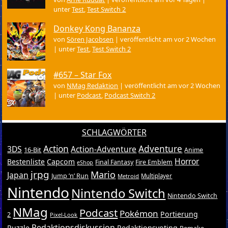
unter
Test
,
Test Switch 2
Donkey Kong Bananza
von
Sören Jacobsen
|
veröffentlicht am vor 2 Wochen
|
unter
Test
,
Test Switch 2
#657 – Star Fox
von
NMag Redaktion
|
veröffentlicht am vor 2 Wochen
|
unter
Podcast
,
Podcast Switch 2
SCHLAGWÖRTER
Action
Adventure
3DS
Action-Adventure
16-Bit
Anime
Horror
Bestenliste
Capcom
Final Fantasy
Fire Emblem
eShop
jrpg
Mario
Japan
Jump ’n’ Run
Metroid
Multiplayer
Nintendo
Nintendo Switch
Nintendo Switch
NMag
Podcast
Pokémon
Portierung
2
Pixel-Look
Redaktionsdiskussion
Puzzle
Redaktionsvoting
Remake