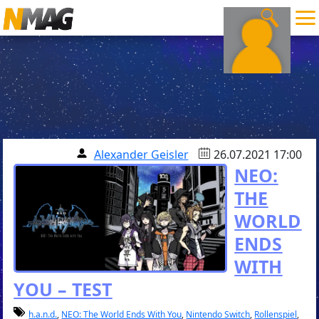
Alexander Geisler
26.07.2021 17:00
NEO:
THE
WORLD
ENDS
WITH
YOU – TEST
h.a.n.d.
,
NEO: The World Ends With You
,
Nintendo Switch
,
Rollenspiel
,