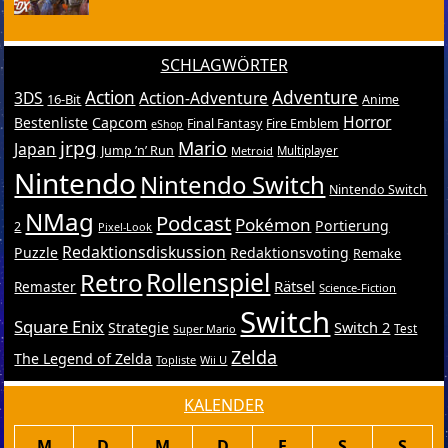
SCHLAGWÖRTER
Action
Adventure
3DS
Action-Adventure
16-Bit
Anime
Horror
Bestenliste
Capcom
Final Fantasy
Fire Emblem
eShop
jrpg
Mario
Japan
Jump ’n’ Run
Metroid
Multiplayer
Nintendo
Nintendo Switch
Nintendo Switch
NMag
Podcast
Pokémon
Portierung
2
Pixel-Look
Redaktionsdiskussion
Puzzle
Redaktionsvoting
Remake
Retro
Rollenspiel
Rätsel
Remaster
Science-Fiction
Switch
Square Enix
Switch 2
Strategie
Test
Super Mario
Zelda
The Legend of Zelda
Topliste
Wii U
KALENDER
M
D
M
D
F
S
S