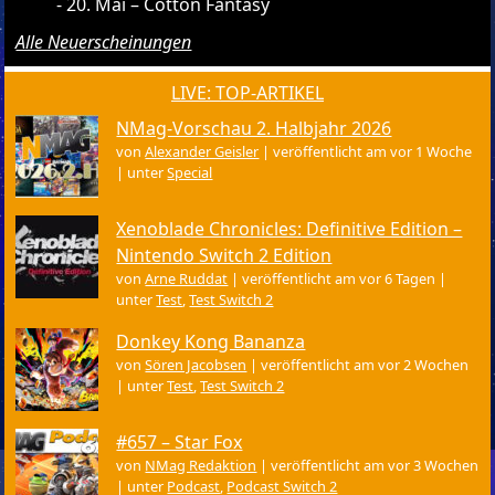
20. Mai – Cotton Fantasy
Alle Neuerscheinungen
LIVE: TOP-ARTIKEL
NMag-Vorschau 2. Halbjahr 2026
von
Alexander Geisler
|
veröffentlicht am vor 1 Woche
|
unter
Special
Xenoblade Chronicles: Definitive Edition –
Nintendo Switch 2 Edition
von
Arne Ruddat
|
veröffentlicht am vor 6 Tagen
|
unter
Test
,
Test Switch 2
Donkey Kong Bananza
von
Sören Jacobsen
|
veröffentlicht am vor 2 Wochen
|
unter
Test
,
Test Switch 2
#657 – Star Fox
von
NMag Redaktion
|
veröffentlicht am vor 3 Wochen
|
unter
Podcast
,
Podcast Switch 2