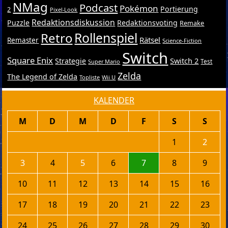
NMag
Podcast
Pokémon
Portierung
2
Pixel-Look
Redaktionsdiskussion
Puzzle
Redaktionsvoting
Remake
Retro
Rollenspiel
Rätsel
Remaster
Science-Fiction
Switch
Square Enix
Switch 2
Strategie
Test
Super Mario
Zelda
The Legend of Zelda
Topliste
Wii U
KALENDER
M
D
M
D
F
S
S
1
2
3
4
5
6
7
8
9
10
11
12
13
14
15
16
17
18
19
20
21
22
23
24
25
26
27
28
29
30