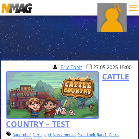
Eric Ebelt
27.05.2025 15:00
CATTLE
COUNTRY – TEST
Bauernhof
,
Farm
,
Jagd
,
Nordamerika
,
Pixel-Look
,
Ranch
,
Retro
,