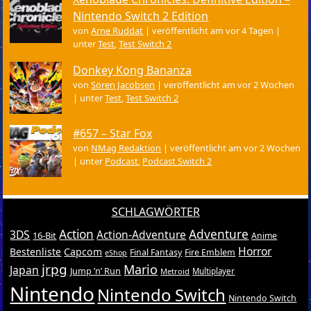
Nintendo Switch 2 Edition
von
Arne Ruddat
|
veröffentlicht am vor 4 Tagen
|
unter
Test
,
Test Switch 2
Donkey Kong Bananza
von
Sören Jacobsen
|
veröffentlicht am vor 2 Wochen
|
unter
Test
,
Test Switch 2
#657 – Star Fox
von
NMag Redaktion
|
veröffentlicht am vor 2 Wochen
|
unter
Podcast
,
Podcast Switch 2
SCHLAGWÖRTER
Action
Adventure
3DS
Action-Adventure
16-Bit
Anime
Horror
Bestenliste
Capcom
Final Fantasy
Fire Emblem
eShop
jrpg
Mario
Japan
Jump ’n’ Run
Metroid
Multiplayer
Nintendo
Nintendo Switch
Nintendo Switch