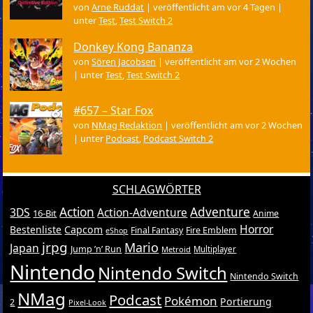
von
Arne Ruddat
|
veröffentlicht am vor 4 Tagen
|
unter
Test
,
Test Switch 2
Donkey Kong Bananza
von
Sören Jacobsen
|
veröffentlicht am vor 2 Wochen
|
unter
Test
,
Test Switch 2
#657 – Star Fox
von
NMag Redaktion
|
veröffentlicht am vor 2 Wochen
|
unter
Podcast
,
Podcast Switch 2
SCHLAGWÖRTER
Action
Adventure
3DS
Action-Adventure
16-Bit
Anime
Horror
Bestenliste
Capcom
Final Fantasy
Fire Emblem
eShop
jrpg
Mario
Japan
Jump ’n’ Run
Metroid
Multiplayer
Nintendo
Nintendo Switch
Nintendo Switch
NMag
Podcast
Pokémon
Portierung
2
Pixel-Look