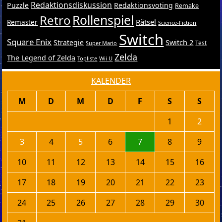
Redaktionsdiskussion
Puzzle
Redaktionsvoting
Remake
Retro
Rollenspiel
Rätsel
Remaster
Science-Fiction
Switch
Square Enix
Switch 2
Strategie
Test
Super Mario
Zelda
The Legend of Zelda
Topliste
Wii U
KALENDER
M
D
M
D
F
S
S
1
2
3
4
5
6
7
8
9
10
11
12
13
14
15
16
17
18
19
20
21
22
23
24
25
26
27
28
29
30