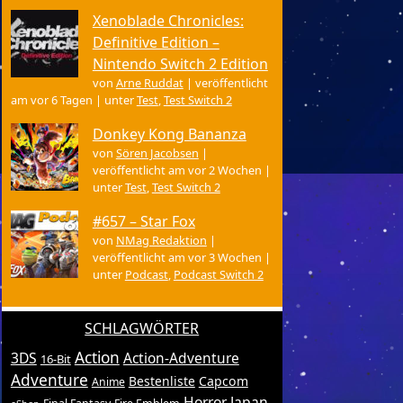
Xenoblade Chronicles:
Definitive Edition –
Nintendo Switch 2 Edition
von
Arne Ruddat
|
veröffentlicht
am vor 6 Tagen
|
unter
Test
,
Test Switch 2
Donkey Kong Bananza
von
Sören Jacobsen
|
veröffentlicht am vor 2 Wochen
|
unter
Test
,
Test Switch 2
#657 – Star Fox
von
NMag Redaktion
|
veröffentlicht am vor 3 Wochen
|
unter
Podcast
,
Podcast Switch 2
SCHLAGWÖRTER
Action
3DS
Action-Adventure
16-Bit
Adventure
Bestenliste
Capcom
Anime
Horror
Japan