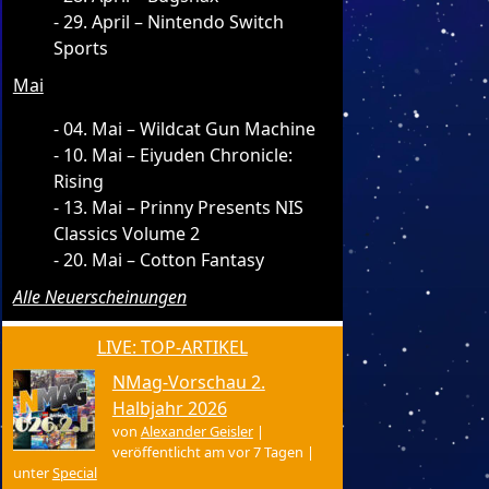
29. April – Nintendo Switch
Sports
Mai
04. Mai – Wildcat Gun Machine
10. Mai – Eiyuden Chronicle:
Rising
13. Mai – Prinny Presents NIS
Classics Volume 2
20. Mai – Cotton Fantasy
Alle Neuerscheinungen
LIVE: TOP-ARTIKEL
NMag-Vorschau 2.
Halbjahr 2026
von
Alexander Geisler
|
veröffentlicht am vor 7 Tagen
|
unter
Special