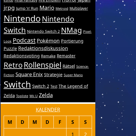
Final Fantasy
Fire Emblem
eShop
jrpg
Mario
Jump ’n’ Run
Metroid
Multiplayer
Nintendo
Nintendo
Switch
NMag
Nintendo Switch 2
Pixel-
Podcast
Pokémon
Portierung
Look
Redaktionsdiskussion
Puzzle
Redaktionsvoting
Remake
Remaster
Retro
Rollenspiel
Rätsel
Science-
Square Enix
Strategie
Fiction
Super Mario
Switch
Switch 2
The Legend of
Test
Zelda
Zelda
Topliste
Wii U
KALENDER
M
D
M
D
F
S
S
1
2