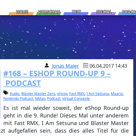
HOME
VORSCHAU
TEST
SPECIAL
PODCA
Jonas Maier
06.04.2017 14:43
#168 – ESHOP ROUND-UP 9 –
PODCAST
Audio
,
Blaster Master Zero
,
ehsop
,
Fast RMX
,
I Am Setsuna
,
Maario
,
Nintendo Podcast
,
NMag
,
Podcast
,
Virtual Conseole
Es ist mal wieder soweit, der eShop Round-up
geht in die 9. Runde! Dieses Mal unter anderem
mit Fast RMX, I Am Setsuna und Blaster Master
t aufgefallen sein, dass dies alles Titel für die