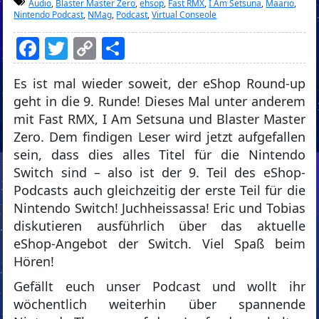
Audio
,
Blaster Master Zero
,
ehsop
,
Fast RMX
,
I Am Setsuna
,
Maario
,
Nintendo Podcast
,
NMag
,
Podcast
,
Virtual Conseole
Facebook
Twitter
Copy
Teilen
Link
Es ist mal wieder soweit, der eShop Round-up
geht in die 9. Runde! Dieses Mal unter anderem
mit Fast RMX, I Am Setsuna und Blaster Master
Zero. Dem findigen Leser wird jetzt aufgefallen
sein, dass dies alles Titel für die Nintendo
Switch sind – also ist der 9. Teil des eShop-
Podcasts auch gleichzeitig der erste Teil für die
Nintendo Switch! Juchheissassa! Eric und Tobias
diskutieren ausführlich über das aktuelle
eShop-Angebot der Switch. Viel Spaß beim
Hören!
Gefällt euch unser Podcast und wollt ihr
wöchentlich weiterhin über spannende