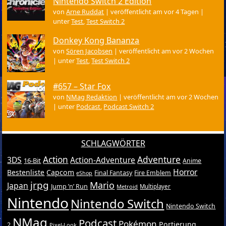
Nintendo Switch 2 Edition
von
Arne Ruddat
|
veröffentlicht am vor 4 Tagen
|
unter
Test
,
Test Switch 2
Donkey Kong Bananza
von
Sören Jacobsen
|
veröffentlicht am vor 2 Wochen
|
unter
Test
,
Test Switch 2
#657 – Star Fox
von
NMag Redaktion
|
veröffentlicht am vor 2 Wochen
|
unter
Podcast
,
Podcast Switch 2
SCHLAGWÖRTER
Action
Adventure
3DS
Action-Adventure
16-Bit
Anime
Horror
Bestenliste
Capcom
Final Fantasy
Fire Emblem
eShop
jrpg
Mario
Japan
Jump ’n’ Run
Metroid
Multiplayer
Nintendo
Nintendo Switch
Nintendo Switch
NMag
Podcast
Pokémon
Portierung
2
Pixel-Look