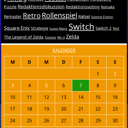
Redaktionsdiskussion
Puzzle
Redaktionsvoting
Remake
Retro
Rollenspiel
Rätsel
Remaster
Science-Fiction
Switch
Square Enix
Switch 2
Strategie
Test
Super Mario
Zelda
The Legend of Zelda
Topliste
Wii U
KALENDER
M
D
M
D
F
S
S
1
2
3
4
5
6
7
8
9
10
11
12
13
14
15
16
17
18
19
20
21
22
23
24
25
26
27
28
29
30