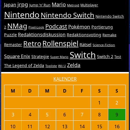
jrpg
Mario
Japan
Jump ’n’ Run
Metroid
Multiplayer
Nintendo
Nintendo Switch
Nintendo Switch
NMag
Podcast
Pokémon
Portierung
2
Pixel-Look
Redaktionsdiskussion
Puzzle
Redaktionsvoting
Remake
Retro
Rollenspiel
Rätsel
Remaster
Science-Fiction
Switch
Square Enix
Switch 2
Strategie
Test
Super Mario
Zelda
The Legend of Zelda
Topliste
Wii U
KALENDER
M
D
M
D
F
S
S
1
2
3
4
5
6
7
8
9
10
11
12
13
14
15
16