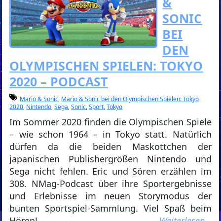
&
SONIC
BEI
DEN
OLYMPISCHEN SPIELEN: TOKYO
2020 – PODCAST
Mario & Sonic
,
Mario & Sonic bei den Olympischen Spielen: Tokyo
2020
,
Nintendo
,
Sega
,
Sonic
,
Sport
,
Tokyo
Im Sommer 2020 finden die Olympischen Spiele
– wie schon 1964 – in Tokyo statt. Natürlich
dürfen da die beiden Maskottchen der
japanischen Publishergrößen Nintendo und
Sega nicht fehlen. Eric und Sören erzählen im
308. NMag-Podcast über ihre Sportergebnisse
und Erlebnisse im neuen Storymodus der
bunten Sportspiel-Sammlung. Viel Spaß beim
Hören!
Weiterlesen…