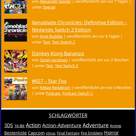
von
Alexander Geisler
|
veröffentlicht am vor 7 Tagen
|
unter
Special
Xenoblade Chronicles: Definitive Edition –
Nintendo Switch 2 Edition
von
Arne Ruddat
|
veröffentlicht am vor 6 Tagen
|
unter
Test
,
Test Switch 2
Donkey Kong Bananza
von
Sören Jacobsen
|
veröffentlicht am vor 2 Wochen
|
unter
Test
,
Test Switch 2
#657 – Star Fox
von
NMag Redaktion
|
veröffentlicht am vor 3 Wochen
|
unter
Podcast
,
Podcast Switch 2
SCHLAGWÖRTER
Action
Adventure
3DS
Action-Adventure
16-Bit
Anime
Horror
Bestenliste
Capcom
Final Fantasy
Fire Emblem
eShop