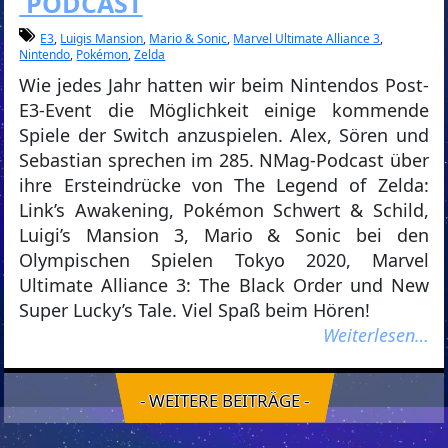
PODCAST
E3
,
Luigis Mansion
,
Mario & Sonic
,
Marvel Ultimate Alliance 3
,
Nintendo
,
Pokémon
,
Zelda
Wie jedes Jahr hatten wir beim Nintendos Post-
E3-Event die Möglichkeit einige kommende
Spiele der Switch anzuspielen. Alex, Sören und
Sebastian sprechen im 285. NMag-Podcast über
ihre Ersteindrücke von The Legend of Zelda:
Link’s Awakening, Pokémon Schwert & Schild,
Luigi’s Mansion 3, Mario & Sonic bei den
Olympischen Spielen Tokyo 2020, Marvel
Ultimate Alliance 3: The Black Order und New
Super Lucky’s Tale. Viel Spaß beim Hören!
Weiterlesen…
- WEITERE BEITRÄGE -