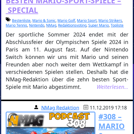
BESTEN MARIO-SPORT-SPIELE –
SPECIAL
Bestenliste
,
Mario & Sonic
,
Mario Golf
,
Mario Sport
,
Mario Strikers
,
Mario Tennis
,
Nintendo
,
NMag
,
Redaktionsvoting
,
Super Mario
,
Topliste
Der sportliche Sommer 2024 endet mit der
Abschlussfeier der Olympischen Spiele 2024 in
Paris am 11. August fast. Auf der Nintendo
Switch können wir uns mit Mario und seinen
Freunden aber noch weiter dem Wettkampf in
verschiedenen Spielen stellen. Deshalb hat die
NMag-Redaktion über die zehn besten Sport-
Spiele mit Mario abgestimmt.
Weiterlesen…
NMag Redaktion
11.12.2019 17:18
#308 –
MARIO