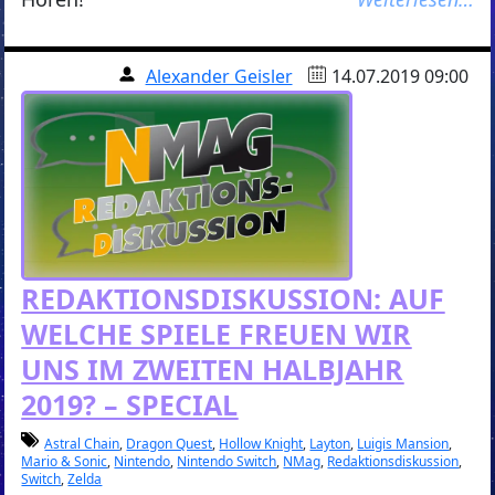
Alexander Geisler
14.07.2019 09:00
REDAKTIONSDISKUSSION: AUF
WELCHE SPIELE FREUEN WIR
UNS IM ZWEITEN HALBJAHR
2019? – SPECIAL
Astral Chain
,
Dragon Quest
,
Hollow Knight
,
Layton
,
Luigis Mansion
,
Mario & Sonic
,
Nintendo
,
Nintendo Switch
,
NMag
,
Redaktionsdiskussion
,
Switch
,
Zelda