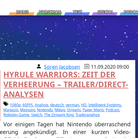
HOME
VORSCHAU
TEST
SPECIAL
PODCA
Sören Jacobsen
11.09.2020 09:00
HYRULE WARRIORS: ZEIT DER
VERHEERUNG – TRAILER/DIRECT-
ANALYSEN
1080p
,
60FPS
,
Analyse
,
deutsch
,
german
,
HD
,
Intelligent Systems
,
Magazin
,
Meinung
,
Nintendo
,
NMag
,
Origami
,
Paper Mario
,
Podcast
,
Roleplay Game
,
Switch
,
The Origami King
,
Traileranalyse
Vor einigen Tagen hat Nintendo überraschend
heerung angekündigt. In einer kurzen Video-