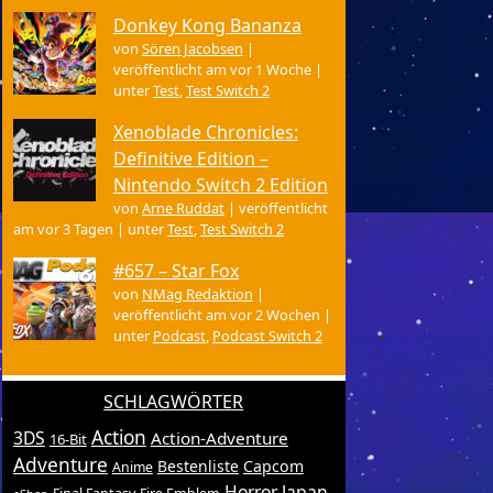
Donkey Kong Bananza
von
Sören Jacobsen
|
veröffentlicht am vor 1 Woche
|
unter
Test
,
Test Switch 2
Xenoblade Chronicles:
Definitive Edition –
Nintendo Switch 2 Edition
von
Arne Ruddat
|
veröffentlicht
am vor 3 Tagen
|
unter
Test
,
Test Switch 2
#657 – Star Fox
von
NMag Redaktion
|
veröffentlicht am vor 2 Wochen
|
unter
Podcast
,
Podcast Switch 2
SCHLAGWÖRTER
Action
3DS
Action-Adventure
16-Bit
Adventure
Bestenliste
Capcom
Anime
Horror
Japan