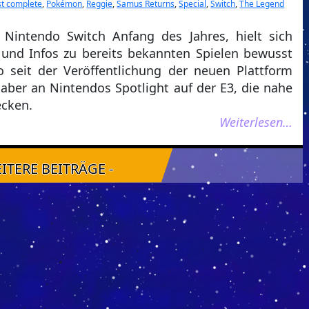
st complete
,
Pokémon
,
Reggie
,
Samus Returns
,
Special
,
Switch
,
The Legend
Nintendo Switch Anfang des Jahres, hielt sich
nd Infos zu bereits bekannten Spielen bewusst
 seit der Veröffentlichung der neuen Plattform
 aber an Nintendos Spotlight auf der E3, die nahe
ecken.
Weiterlesen…
EITERE BEITRÄGE -