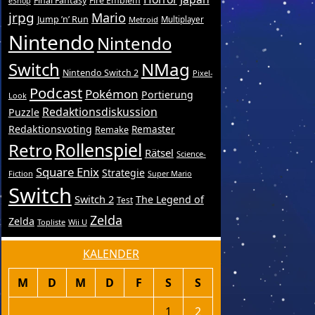
Final Fantasy
Fire Emblem
eShop
jrpg
Mario
Jump ’n’ Run
Metroid
Multiplayer
Nintendo
Nintendo
Switch
NMag
Nintendo Switch 2
Pixel-
Podcast
Pokémon
Portierung
Look
Redaktionsdiskussion
Puzzle
Redaktionsvoting
Remake
Remaster
Retro
Rollenspiel
Rätsel
Science-
Square Enix
Strategie
Fiction
Super Mario
Switch
Switch 2
The Legend of
Test
Zelda
Zelda
Topliste
Wii U
KALENDER
M
D
M
D
F
S
S
1
2