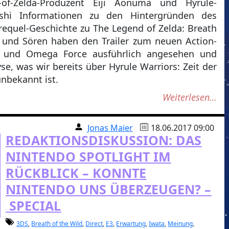
-of-Zelda-Produzent Eiji Aonuma und Hyrule-
ashi Informationen zu den Hintergründen des
Prequel-Geschichte zu The Legend of Zelda: Breath
ex und Sören haben den Trailer zum neuen Action-
o und Omega Force ausführlich angesehen und
yse, was wir bereits über Hyrule Warriors: Zeit der
nbekannt ist.
Weiterlesen…
Jonas Maier
18.06.2017 09:00
REDAKTIONSDISKUSSION: DAS
NINTENDO SPOTLIGHT IM
RÜCKBLICK – KONNTE
NINTENDO UNS ÜBERZEUGEN? –
SPECIAL
3DS
,
Breath of the Wild
,
Direct
,
E3
,
Erwartung
,
Iwata
,
Meinung
,