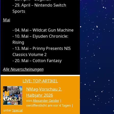
29. April – Nintendo Switch
Sports
Mai
04. Mai – Wildcat Gun Machine
10. Mai – Eiyuden Chronicle:
Rising
13. Mai – Prinny Presents NIS
Classics Volume 2
20. Mai – Cotton Fantasy
Alle Neuerscheinungen
LIVE: TOP-ARTIKEL
NMag-Vorschau 2.
Halbjahr 2026
von
Alexander Geisler
|
veröffentlicht am vor 4 Tagen
|
unter
Special