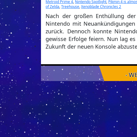
Metroid Prime 4
,
Nintendo Spotlight
,
Pikmin 4 is almo
of Zelda
,
Treehouse
,
Xenoblade Chronicles 2
Nach der großen Enthüllung der 
Nintendo mit Neuankündigungen u
zurück. Dennoch konnte Nintendo
gewisse Erfolge feiern. Nun lag es
Zukunft der neuen Konsole abzust
- W