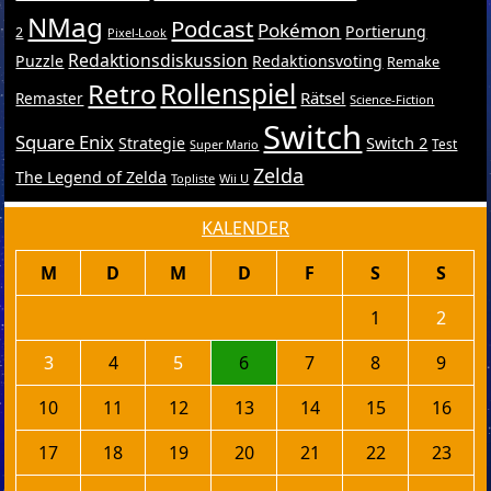
NMag
Podcast
Pokémon
Portierung
2
Pixel-Look
Redaktionsdiskussion
Puzzle
Redaktionsvoting
Remake
Retro
Rollenspiel
Rätsel
Remaster
Science-Fiction
Switch
Square Enix
Switch 2
Strategie
Test
Super Mario
Zelda
The Legend of Zelda
Topliste
Wii U
KALENDER
M
D
M
D
F
S
S
1
2
3
4
5
6
7
8
9
10
11
12
13
14
15
16
17
18
19
20
21
22
23