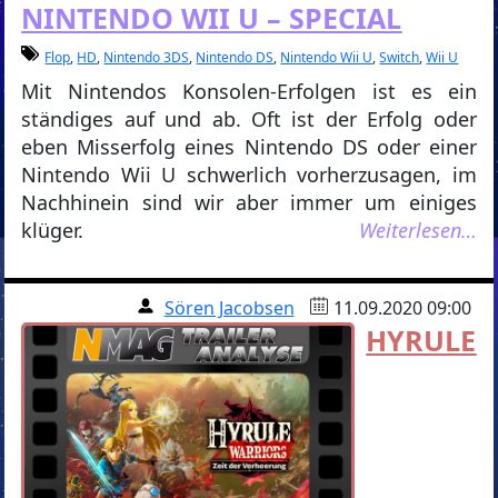
NINTENDO WII U – SPECIAL
Flop
,
HD
,
Nintendo 3DS
,
Nintendo DS
,
Nintendo Wii U
,
Switch
,
Wii U
Mit Nintendos Konsolen-Erfolgen ist es ein
ständiges auf und ab. Oft ist der Erfolg oder
eben Misserfolg eines Nintendo DS oder einer
Nintendo Wii U schwerlich vorherzusagen, im
Nachhinein sind wir aber immer um einiges
klüger.
Weiterlesen…
Sören Jacobsen
11.09.2020 09:00
HYRULE