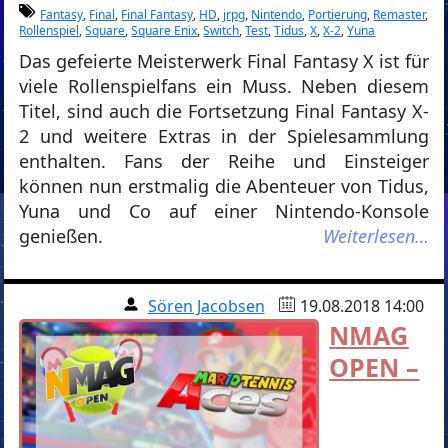
Fantasy
,
Final
,
Final Fantasy
,
HD
,
jrpg
,
Nintendo
,
Portierung
,
Remaster
,
Rollenspiel
,
Square
,
Square Enix
,
Switch
,
Test
,
Tidus
,
X
,
X-2
,
Yuna
Das gefeierte Meisterwerk Final Fantasy X ist für
viele Rollenspielfans ein Muss. Neben diesem
Titel, sind auch die Fortsetzung Final Fantasy X-
2 und weitere Extras in der Spielesammlung
enthalten. Fans der Reihe und Einsteiger
können nun erstmalig die Abenteuer von Tidus,
Yuna und Co auf einer Nintendo-Konsole
genießen.
Weiterlesen…
Sören Jacobsen
19.08.2018 14:00
NMAG
OPEN –