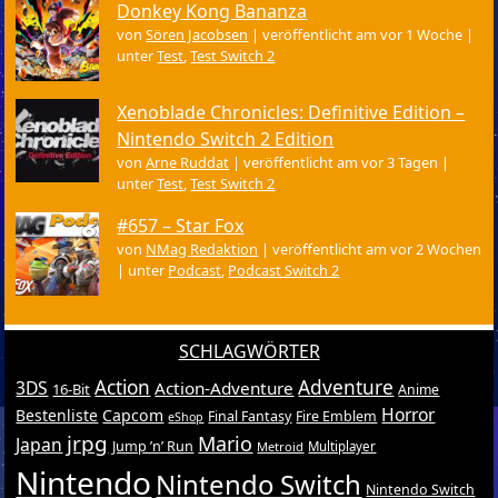
Donkey Kong Bananza
von
Sören Jacobsen
|
veröffentlicht am vor 1 Woche
|
unter
Test
,
Test Switch 2
Xenoblade Chronicles: Definitive Edition –
Nintendo Switch 2 Edition
von
Arne Ruddat
|
veröffentlicht am vor 3 Tagen
|
unter
Test
,
Test Switch 2
#657 – Star Fox
von
NMag Redaktion
|
veröffentlicht am vor 2 Wochen
|
unter
Podcast
,
Podcast Switch 2
SCHLAGWÖRTER
Action
Adventure
3DS
Action-Adventure
16-Bit
Anime
Horror
Bestenliste
Capcom
Final Fantasy
Fire Emblem
eShop
jrpg
Mario
Japan
Jump ’n’ Run
Metroid
Multiplayer
Nintendo
Nintendo Switch
Nintendo Switch