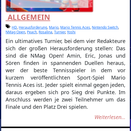
ALLGEMEIN
HD
,
Herausforderung
,
Mario
,
Mario Tennis Aces
,
Nintendo Switch
,
NMag Open
,
Peach
,
Rosalina
,
Turnier
,
Yoshi
Ein ultimatives Turnier, bei dem vier Redakteure
sich der großen Herausforderung stellen: Das
sind die NMag Open! Amin, Eric, Jonas und
Sören finden in spannenden Duellen heraus,
wer der beste Tennisspieler in dem vor
kurzem veröffentlichten Sport-Spiel Mario
Tennis Aces ist. Jeder spielt einmal gegen jeden,
daraus ergeben sich pro Sieg drei Punkte. Im
Anschluss werden je zwei Teilnehmer um das
Finale und den Platz Drei spielen.
Weiterlesen…