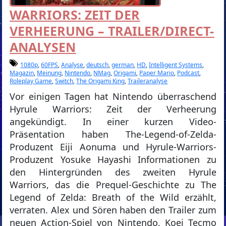
WARRIORS: ZEIT DER
VERHEERUNG – TRAILER/DIRECT-
ANALYSEN
1080p
,
60FPS
,
Analyse
,
deutsch
,
german
,
HD
,
Intelligent Systems
,
Magazin
,
Meinung
,
Nintendo
,
NMag
,
Origami
,
Paper Mario
,
Podcast
,
Roleplay Game
,
Switch
,
The Origami King
,
Traileranalyse
Vor einigen Tagen hat Nintendo überraschend
Hyrule Warriors: Zeit der Verheerung
angekündigt. In einer kurzen Video-
Präsentation haben The-Legend-of-Zelda-
Produzent Eiji Aonuma und Hyrule-Warriors-
Produzent Yosuke Hayashi Informationen zu
den Hintergründen des zweiten Hyrule
Warriors, das die Prequel-Geschichte zu The
Legend of Zelda: Breath of the Wild erzählt,
verraten. Alex und Sören haben den Trailer zum
neuen Action-Spiel von Nintendo, Koei Tecmo