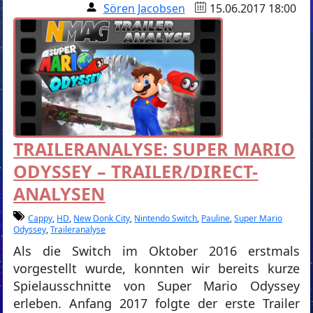
Sören Jacobsen
15.06.2017 18:00
TRAILERANALYSE: SUPER MARIO
ODYSSEY – TRAILER/DIRECT-
ANALYSEN
Cappy
,
HD
,
New Donk City
,
Nintendo Switch
,
Pauline
,
Super Mario
Odyssey
,
Traileranalyse
Als die Switch im Oktober 2016 erstmals
vorgestellt wurde, konnten wir bereits kurze
Spielausschnitte von Super Mario Odyssey
erleben. Anfang 2017 folgte der erste Trailer