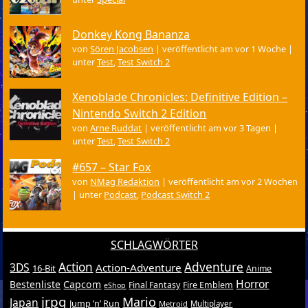
Donkey Kong Bananza
von
Sören Jacobsen
|
veröffentlicht am vor 1 Woche
|
unter
Test
,
Test Switch 2
Xenoblade Chronicles: Definitive Edition –
Nintendo Switch 2 Edition
von
Arne Ruddat
|
veröffentlicht am vor 3 Tagen
|
unter
Test
,
Test Switch 2
#657 – Star Fox
von
NMag Redaktion
|
veröffentlicht am vor 2 Wochen
|
unter
Podcast
,
Podcast Switch 2
SCHLAGWÖRTER
Action
Adventure
3DS
Action-Adventure
16-Bit
Anime
Horror
Bestenliste
Capcom
Final Fantasy
Fire Emblem
eShop
jrpg
Mario
Japan
Jump ’n’ Run
Metroid
Multiplayer