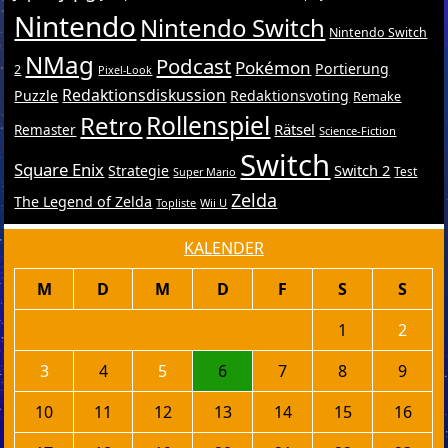
Nintendo
Nintendo Switch
Nintendo Switch
NMag
Podcast
Pokémon
Portierung
2
Pixel-Look
Redaktionsdiskussion
Puzzle
Redaktionsvoting
Remake
Retro
Rollenspiel
Rätsel
Remaster
Science-Fiction
Switch
Square Enix
Switch 2
Strategie
Test
Super Mario
Zelda
The Legend of Zelda
Topliste
Wii U
KALENDER
M
D
M
D
F
S
S
1
2
3
4
5
6
7
8
9
10
11
12
13
14
15
16