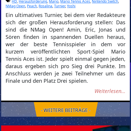
HD
,
Herausforderung
,
Mario
,
Mario Tennis Aces
,
Nintendo Switch
,
NMag Open
,
Peach
,
Rosalina
,
Turnier
,
Yoshi
Ein ultimatives Turnier, bei dem vier Redakteure
sich der großen Herausforderung stellen: Das
sind die NMag Open! Amin, Eric, Jonas und
Sören finden in spannenden Duellen heraus,
wer der beste Tennisspieler in dem vor
kurzem veröffentlichten Sport-Spiel Mario
Tennis Aces ist. Jeder spielt einmal gegen jeden,
daraus ergeben sich pro Sieg drei Punkte. Im
Anschluss werden je zwei Teilnehmer um das
Finale und den Platz Drei spielen.
Weiterlesen…
- WEITERE BEITRÄGE -