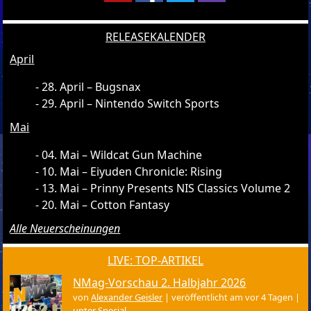
RELEASEKALENDER
April
28. April – Bugsnax
29. April – Nintendo Switch Sports
Mai
04. Mai – Wildcat Gun Machine
10. Mai – Eiyuden Chronicle: Rising
13. Mai – Prinny Presents NIS Classics Volume 2
20. Mai – Cotton Fantasy
Alle Neuerscheinungen
LIVE: TOP-ARTIKEL
NMag-Vorschau 2. Halbjahr 2026
von
Alexander Geisler
|
veröffentlicht am vor 4 Tagen
|
unter
Special